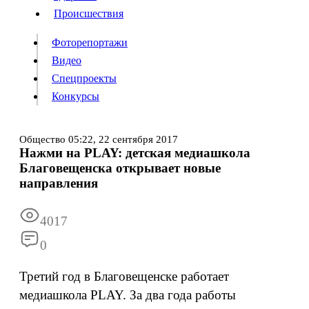
Происшествия
Происшествия
Фоторепортажи
Видео
Спецпроекты
Фоторепортажи
Видео
Конкурсы
Спецпроекты
Конкурсы
Общество
05:22,
22 сентября 2017
Нажми на PLAY: детская медиашкола
Информация
Подписка
Реклама
Все новости
Архив
Благовещенска открывает новые
направления
4017
0
Третий год в Благовещенске работает
медиашкола PLAY. За два года работы