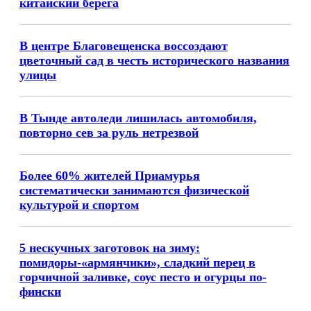
китайский берега
В центре Благовещенска воссоздают
цветочный сад в честь исторического названия
улицы
В Тынде автоледи лишилась автомобиля,
повторно сев за руль нетрезвой
Более 60% жителей Приамурья
систематически занимаются физической
культурой и спортом
5 нескучных заготовок на зиму:
помидоры-«армянчики», сладкий перец в
горчичной заливке, соус песто и огурцы по-
фински