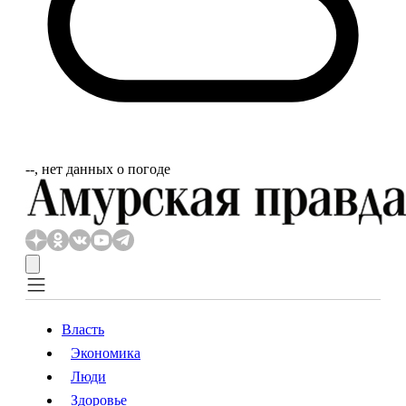
‐‐, нет данных о погоде
Власть
Экономика
Власть
Экономика
Люди
Люди
Здоровье
Здоровье