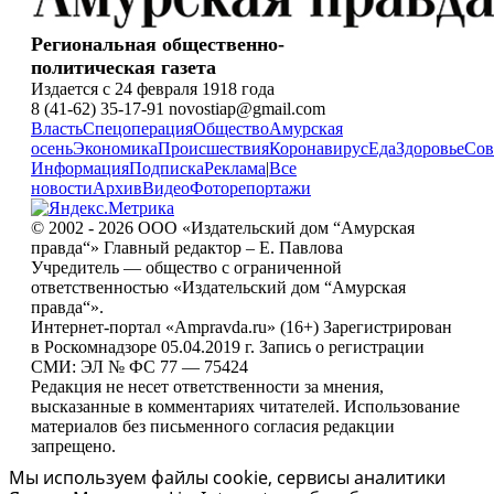
Региональная общественно-
политическая газета
Издается с 24 февраля 1918 года
8 (41-62) 35-17-91 novostiap@gmail.com
Власть
Спецоперация
Общество
Амурская
осень
Экономика
Происшествия
Коронавирус
Еда
Здоровье
Сов
Информация
Подписка
Реклама
|
Все
новости
Архив
Видео
Фоторепортажи
© 2002 - 2026 ООО «Издательский дом “Амурская
правда“» Главный редактор – Е. Павлова
Учредитель — общество с ограниченной
ответственностью «Издательский дом “Амурская
правда“».
Интернет-портал «Ampravda.ru» (16+) Зарегистрирован
в Роскомнадзоре 05.04.2019 г. Запись о регистрации
СМИ: ЭЛ № ФС 77 — 75424
Редакция не несет ответственности за мнения,
высказанные в комментариях читателей. Использование
материалов без письменного согласия редакции
запрещено.
Мы используем файлы cookie, сервисы аналитики