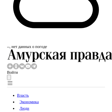
‐‐, нет данных о погоде
Войти
Власть
Экономика
Власть
Экономика
Люди