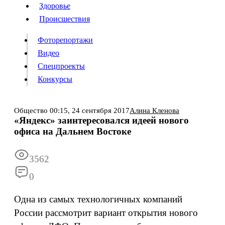
Люди
Здоровье
Здоровье
Происшествия
Происшествия
Фоторепортажи
Видео
Спецпроекты
Фоторепортажи
Видео
Конкурсы
Спецпроекты
Конкурсы
Войти
Общество
00:15,
24 сентября 2017
Алина Кленова
«Яндекс» заинтересовался идеей нового
офиса на Дальнем Востоке
Информация
Подписка
Реклама
Все новости
Архив
3562
0
Одна из самых технологичных компаний
России рассмотрит вариант открытия нового