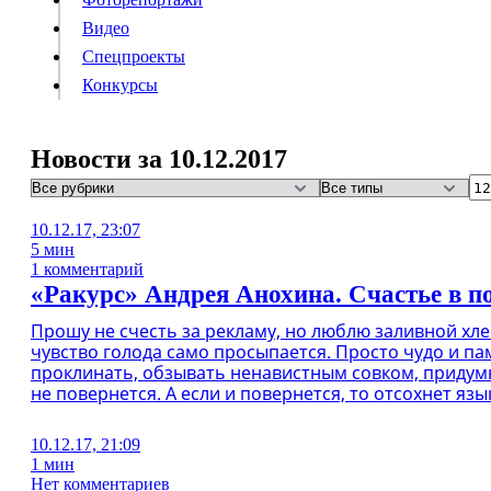
Видео
Конкурсы
Спецпроекты
Конкурсы
Войти
Новости за 10.12.2017
Информация
Подписка
Реклама
Все новости
Архив
10.12.17, 23:07
5 мин
1 комментарий
«Ракурс» Андрея Анохина. Счастье в 
Прошу не счесть за рекламу, но люблю заливной хл
чувство голода само просыпается. Просто чудо и па
проклинать, обзывать ненавистным совком, придумы
не повернется. А если и повернется, то отсохнет язык
10.12.17, 21:09
1 мин
Нет комментариев