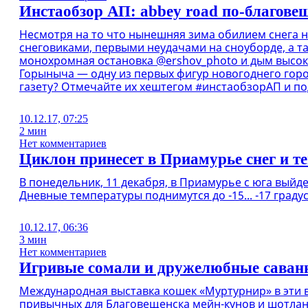
Инстаобзор АП: abbey road по-благове
Несмотря на то что нынешняя зима обилием снега н
снеговиками, первыми неудачами на сноуборде, а т
монохромная остановка @ershov_photo и дым высоки
Горыныча — одну из первых фигур новогоднего горо
газету? Отмечайте их хештегом #инстаобзорАП и по
10.12.17, 07:25
2 мин
Нет комментариев
Циклон принесет в Приамурье снег и т
В понедельник, 11 декабря, в Приамурье с юга выйд
Дневные температуры поднимутся до -15... -17 градус
10.12.17, 06:36
3 мин
Нет комментариев
Игривые сомали и дружелюбные саванн
Международная выставка кошек «Муртурнир» в эти в
привычных для Благовещенска мейн-кунов и шотланд