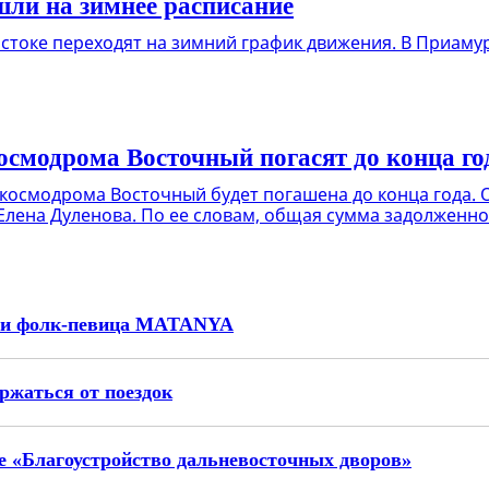
шли на зимнее расписание
остоке переходят на зимний график движения. В Приаму
космодрома Восточный погасят до конца го
 космодрома Восточный будет погашена до конца года.
Елена Дуленова. По ее словам, общая сумма задолженн
 и фолк-певица MATANYA
ржаться от поездок
е «Благоустройство дальневосточных дворов»