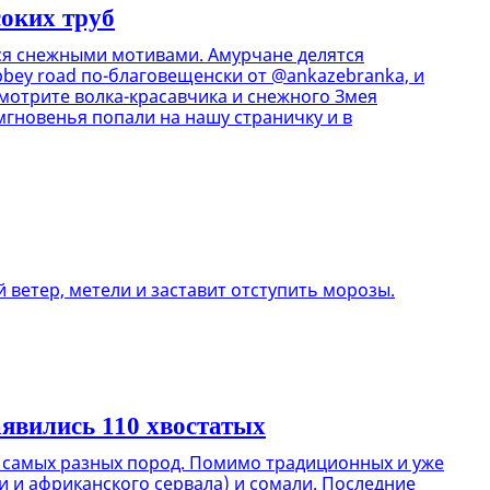
соких труб
ься снежными мотивами. Амурчане делятся
bey road по-благовещенски от @ankazebranka, и
мотрите волка-красавчика и снежного Змея
мгновенья попали на нашу страничку и в
 ветер, метели и заставит отступить морозы.
явились 110 хвостатых
х самых разных пород. Помимо традиционных и уже
 и африканского сервала) и сомали. Последние