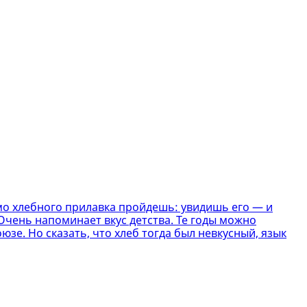
мо хлебного прилавка пройдешь: увидишь его — и
Очень напоминает вкус детства. Те годы можно
е. Но сказать, что хлеб тогда был невкусный, язык