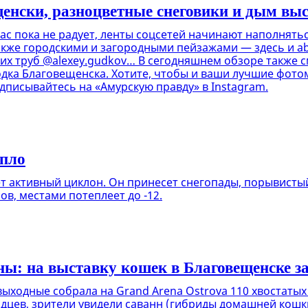
щенски, разноцветные снеговики и дым вы
ас пока не радует, ленты соцсетей начинают наполнят
акже городскими и загородными пейзажами — здесь и аb
х труб @alexey.gudkov… В сегодняшнем обзоре также с
дка Благовещенска. Хотите, чтобы и ваши лучшие фото
дписывайтесь на «Амурскую правду» в Instagram.
епло
ет активный циклон. Он принесет снегопады, порывистый
ов, местами потеплеет до -12.
ы: на выставку кошек в Благовещенске за
ыходные собрала на Grand Arena Ostrova 110 хвостаты
цев, зрители увидели саванн (гибриды домашней кошки