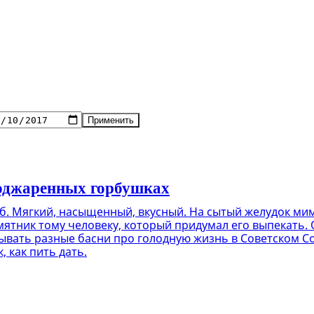
Применить
поджаренных горбушках
еб. Мягкий, насыщенный, вкусный. На сытый желудок ми
мятник тому человеку, который придумал его выпекать. 
вать разные басни про голодную жизнь в Советском Союз
, как пить дать.