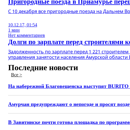
Пригородные поезда в Приамурье пере
С 10 декабря все пригородные поезда на Дальнем В
10.12.17, 01:54
1 мин
Нет комментариев
Долги по зарплате перед строителями 
Задолженность по зарплате перед 1 221 строителем
управления занятости населения Амурской области 
Последние новости
Все >
На набережной Благовещенска выступят BURITO
Амурчан предупреждают о непогоде и просят возде
В Завитинске почти готова площадка по программ