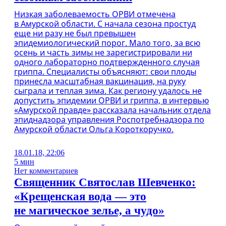
Низкая заболеваемость ОРВИ отмечена
в Амурской области. С начала сезона простуд
еще ни разу не был превышен
эпидемиологический порог. Мало того, за всю
осень и часть зимы не зарегистрировали ни
одного лабораторно подтвержденного случая
гриппа. Специалисты объясняют: свои плоды
принесла масштабная вакцинация, на руку
сыграла и теплая зима. Как региону удалось не
допустить эпидемии ОРВИ и гриппа, в интервью
«Амурской правде» рассказала начальник отдела
эпиднадзора управления Роспотребнадзора по
Амурской области Ольга Короткоручко.
18.01.18, 22:06
5 мин
Нет комментариев
Священник Святослав Шевченко:
«Крещенская вода — это
не магическое зелье, а чудо»