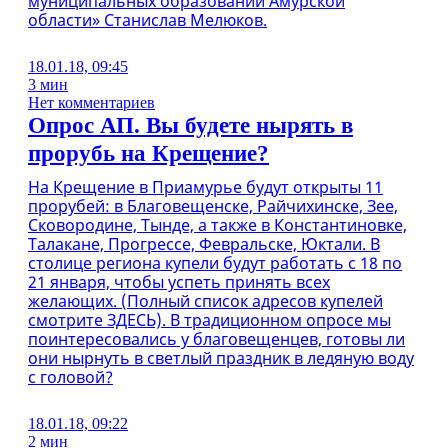
муниципальных образований Амурской
области» Станислав Мелюков.
18.01.18, 09:45
3 мин
Нет комментариев
Опрос АП. Вы будете нырять в
прорубь на Крещение?
На Крещение в Приамурье будут открыты 11
прорубей: в Благовещенске, Райчихинске, Зее,
Сковородине, Тынде, а также в Константиновке,
Талакане, Прогрессе, Февральске, Юктали. В
столице региона купели будут работать с 18 по
21 января, чтобы успеть принять всех
желающих. (Полный список адресов купелей
смотрите ЗДЕСЬ). В традиционном опросе мы
поинтересовались у благовещенцев, готовы ли
они нырнуть в светлый праздник в ледяную воду
с головой?
18.01.18, 09:22
2 мин