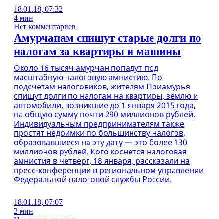
18.01.18, 07:32
4 мин
Нет комментариев
Амурчанам спишут старые долги по
налогам за квартиры и машины
Около 16 тысяч амурчан попадут под
масштабную налоговую амнистию. По
подсчетам налоговиков, жителям Приамурья
спишут долги по налогам на квартиры, землю и
автомобили, возникшие до 1 января 2015 года,
на общую сумму почти 290 миллионов рублей.
Индивидуальным предпринимателям также
простят недоимки по большинству налогов,
образовавшиеся на эту дату — это более 130
миллионов рублей. Кого коснется налоговая
амнистия в четверг, 18 января, рассказали на
пресс-конференции в региональном управлении
Федеральной налоговой службы России.
18.01.18, 07:07
2 мин