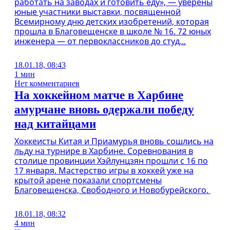
работать на заводах и готовить еду», — уверены
юные участники выставки, посвященной
Всемирному дню детских изобретений, которая
прошла в Благовещенске в школе № 16. 72 юных
инженера — от первоклассников до студ...
18.01.18, 08:43
1 мин
Нет комментариев
На хоккейном матче в Харбине
амурчане вновь одержали победу
над китайцами
Хоккеисты Китая и Приамурья вновь сошлись на
льду на турнире в Харбине. Соревнования в
столице провинции Хэйлунцзян прошли с 16 по
17 января. Мастерство игры в хоккей уже на
крытой арене показали спортсмены
Благовещенска, Свободного и Новобурейского.
18.01.18, 08:32
4 мин