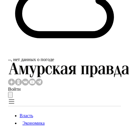
‐‐, нет данных о погоде
Войти
Власть
Экономика
Власть
Экономика