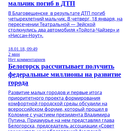
мальчик погиб в ДТП
В Благовещенске в результате ДТП погиб
четырехлетний мальчик. В четверг, 18 января, на
пересечении Театральной — Зейской
столкнулись два автомобиля «Тойота-Чайзер» и
«Ниссан-Ноут».
18.01.18, 09:49
2 мин
Нет комментариев
Белогорск рассчитывает получить
федеральные миллионы на развитие
города
Развитие малых городов и первые итога
приоритетного проекта формирования
комфортной городской среды обсудили на
всероссийском форуме, который прошел в
Коломне с участием президента Владимира
Путина. Приамурье на нем представлял глава
Белогорска, председатель ассоциации «Совет