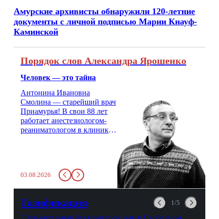
Амурские архивисты обнаружили 120-летние
документы с личной подписью Марии Кнауф-
Каминской
Порядок слов Александра Ярошенко
Человек — это тайна
Антонина Ивановна
Смолина — старейший врач
Приамурья! В свои 88 лет
работает анестезиологом-
реаниматологом в клинике
кардиохирургии Амурской
медицинской академии.
Монолог врача с 66-летним
стажем о жизни, смерти
03.08.2026
душе и духе. Откровенно о
любви, профессиональном
выгорании и Боге.
Газификация
1/5
Лего-котельная без кочегаров: как в Свободном