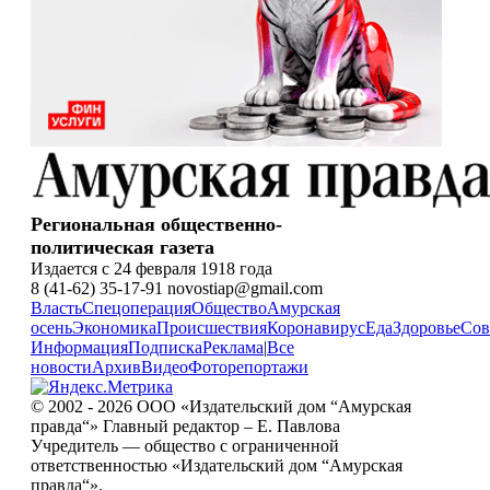
Региональная общественно-
политическая газета
Издается с 24 февраля 1918 года
8 (41-62) 35-17-91 novostiap@gmail.com
Власть
Спецоперация
Общество
Амурская
осень
Экономика
Происшествия
Коронавирус
Еда
Здоровье
Сов
Информация
Подписка
Реклама
|
Все
новости
Архив
Видео
Фоторепортажи
© 2002 - 2026 ООО «Издательский дом “Амурская
правда“» Главный редактор – Е. Павлова
Учредитель — общество с ограниченной
ответственностью «Издательский дом “Амурская
правда“».