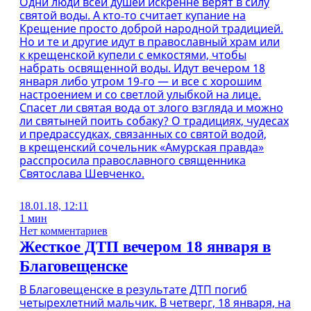
Одни люди всей душей искренне верят в силу
святой воды. А кто‑то считает купание на
Крещение просто доброй народной традицией.
Но и те и другие идут в православный храм или
к крещенской купели с емкостями, чтобы
набрать освященной воды. Идут вечером 18
января либо утром 19‑го — и все с хорошим
настроением и со светлой улыбкой на лице.
Спасет ли святая вода от злого взгляда и можно
ли святыней поить собаку? О традициях, чудесах
и предрассудках, связанных со святой водой,
в крещенский сочельник «Амурская правда»
расспросила православного священника
Святослава Шевченко.
18.01.18, 12:11
1 мин
Нет комментариев
Жесткое ДТП вечером 18 января в
Благовещенске
В Благовещенске в результате ДТП погиб
четырехлетний мальчик. В четверг, 18 января, на