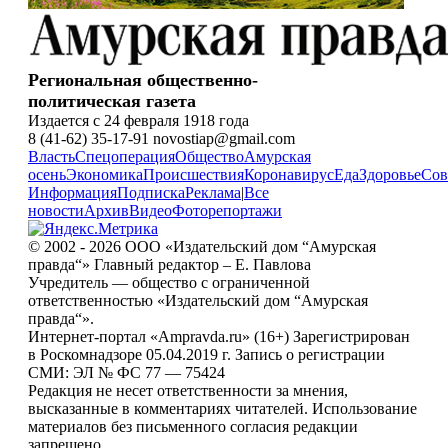
Региональная общественно-
политическая газета
Издается с 24 февраля 1918 года
8 (41-62) 35-17-91 novostiap@gmail.com
Власть
Спецоперация
Общество
Амурская
осень
Экономика
Происшествия
Коронавирус
Еда
Здоровье
Сов
Информация
Подписка
Реклама
|
Все
новости
Архив
Видео
Фоторепортажи
© 2002 - 2026 ООО «Издательский дом “Амурская
правда“» Главный редактор – Е. Павлова
Учредитель — общество с ограниченной
ответственностью «Издательский дом “Амурская
правда“».
Интернет-портал «Ampravda.ru» (16+) Зарегистрирован
в Роскомнадзоре 05.04.2019 г. Запись о регистрации
СМИ: ЭЛ № ФС 77 — 75424
Редакция не несет ответственности за мнения,
высказанные в комментариях читателей. Использование
материалов без письменного согласия редакции
запрещено.