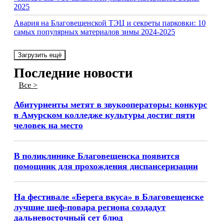
2025
Авария на Благовещенской ТЭЦ и секреты парковки: 10
самых популярных материалов зимы 2024-2025
Загрузить ещё
Последние новости
Все >
Абитуриенты метят в звукооператоры: конкурс
в Амурском колледже культуры достиг пяти
человек на место
В поликлинике Благовещенска появится
помощник для прохождения диспансеризации
На фестивале «Берега вкуса» в Благовещенске
лучшие шеф-повара региона создадут
дальневосточный сет блюд