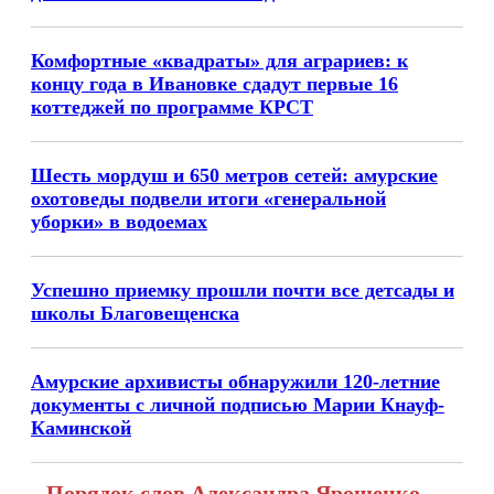
Комфортные «квадраты» для аграриев: к
концу года в Ивановке сдадут первые 16
коттеджей по программе КРСТ
Шесть мордуш и 650 метров сетей: амурские
охотоведы подвели итоги «генеральной
уборки» в водоемах
Успешно приемку прошли почти все детсады и
школы Благовещенска
Амурские архивисты обнаружили 120-летние
документы с личной подписью Марии Кнауф-
Каминской
Порядок слов Александра Ярошенко