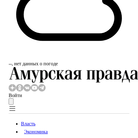
‐‐, нет данных о погоде
Войти
Власть
Экономика
Власть
Экономика