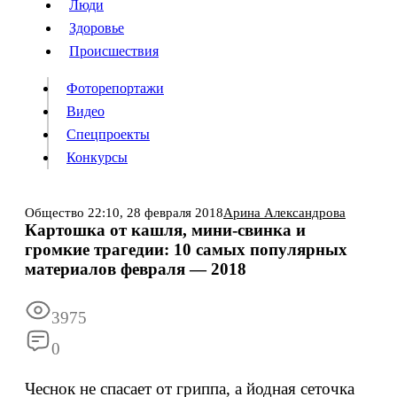
Люди
Люди
Здоровье
Здоровье
Происшествия
Происшествия
Фоторепортажи
Видео
Спецпроекты
Фоторепортажи
Видео
Конкурсы
Спецпроекты
Конкурсы
Войти
Общество
22:10,
28 февраля 2018
Арина Александрова
Картошка от кашля, мини-свинка и
громкие трагедии: 10 самых популярных
Информация
Подписка
Реклама
Все новости
Архив
материалов февраля — 2018
3975
0
Чеснок не спасает от гриппа, а йодная сеточка