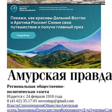
Региональная общественно-
политическая газета
Издается с 24 февраля 1918 года
8 (41-62) 35-17-91 novostiap@gmail.com
Власть
Спецоперация
Общество
Амурская
осень
Экономика
Происшествия
Коронавирус
Еда
Здоровье
Сов