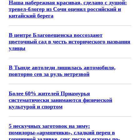
Наша набережная красивая, сделано с душой:
тревел-блогер из Сочи оценил российский и
китайский берега
В центре Благовещенска воссоздают
цветочный сад в честь исторического названия
улицы
В Тынде автоледи лишилась автомобиля,
повторно сев за руль нетрезвой
Более 60% жителей Приамурья
систематически занимаются физической
культурой и спортом
5 нескучных заготовок на зиму:
помидоры-«армянчики», сладкий перец в
горчичной заливке, соус песто и огурцы по-