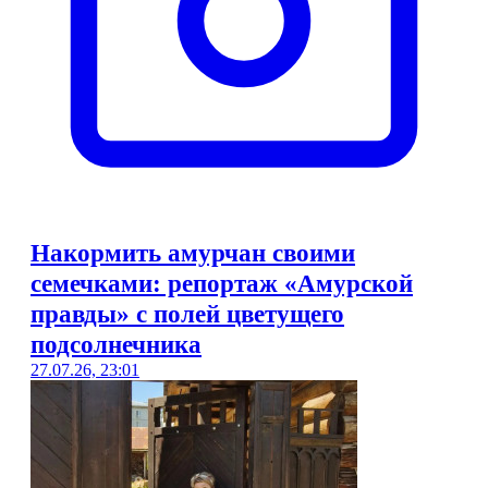
Накормить амурчан своими
семечками: репортаж «Амурской
правды» с полей цветущего
подсолнечника
27.07.26, 23:01