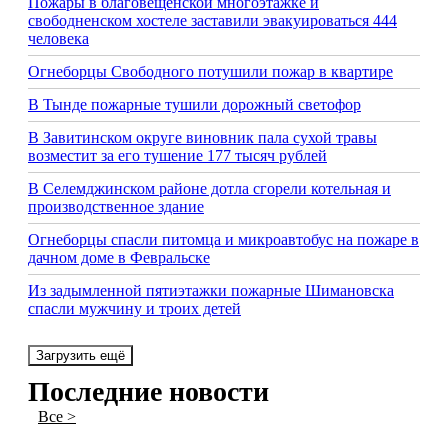
Пожары в благовещенской многоэтажке и
свободненском хостеле заставили эвакуироваться 444
человека
Огнеборцы Свободного потушили пожар в квартире
В Тынде пожарные тушили дорожный светофор
В Завитинском округе виновник пала сухой травы
возместит за его тушение 177 тысяч рублей
В Селемджинском районе дотла сгорели котельная и
производственное здание
Огнеборцы спасли питомца и микроавтобус на пожаре в
дачном доме в Февральске
Из задымленной пятиэтажки пожарные Шимановска
спасли мужчину и троих детей
Загрузить ещё
Последние новости
Все >