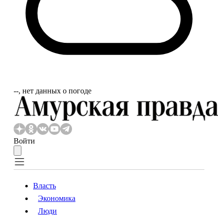
‐‐, нет данных о погоде
Войти
Власть
Экономика
Власть
Экономика
Люди