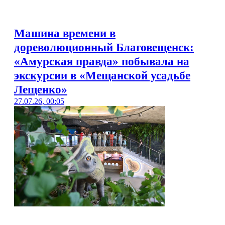
Машина времени в
дореволюционный Благовещенск:
«Амурская правда» побывала на
экскурсии в «Мещанской усадьбе
Лещенко»
27.07.26, 00:05