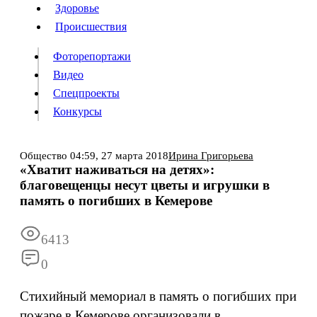
Люди
Здоровье
Здоровье
Происшествия
Происшествия
Фоторепортажи
Видео
Спецпроекты
Фоторепортажи
Видео
Конкурсы
Спецпроекты
Конкурсы
Войти
Общество
04:59,
27 марта 2018
Ирина Григорьева
«Хватит наживаться на детях»:
благовещенцы несут цветы и игрушки в
Информация
Подписка
Реклама
Все новости
Архив
память о погибших в Кемерове
6413
0
Стихийный мемориал в память о погибших при
пожаре в Кемерове организовали в