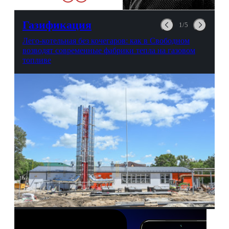
Неудобно.
Газификация
1/5
Лего-котельная без кочегаров: как в Свободном
возводят современные фабрики тепла на газовом
топливе