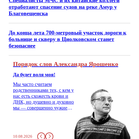
Специалисты МЧС и их китайские коллеги
отработают спасение судов на реке Амур у
Благовещенска
До конца лета 700-метровый участок дороги к
больнице и скверу в Циолковском станет
безопаснее
Порядок слов Александра Ярошенко
Да будет воля моя!
Мы часто считаем
родственниками тех, с кем у
нас есть схожесть крови и
ДНК, но душевно и духовно
мы — совершенно чужие
люди. На свадьбу надо
позвать двоюродного брата,
с которым не общался года
три, не меньше. Как не
10.08.2026
позвать? Родственник.