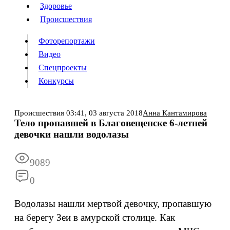
Люди
Здоровье
Здоровье
Происшествия
Происшествия
Фоторепортажи
Видео
Спецпроекты
Фоторепортажи
Видео
Конкурсы
Спецпроекты
Конкурсы
Войти
Происшествия
03:41,
03 августа 2018
Анна Кантамирова
Тело пропавшей в Благовещенске 6-летней
девочки нашли водолазы
Информация
Подписка
Реклама
Все новости
Архив
9089
0
Водолазы нашли мертвой девочку, пропавшую
на берегу Зеи в амурской столице. Как