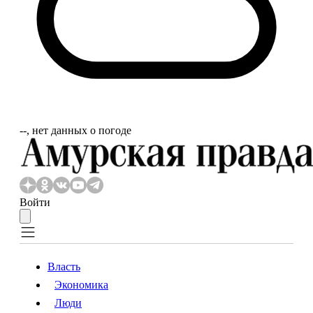
‐‐, нет данных о погоде
Войти
Власть
Экономика
Власть
Экономика
Люди