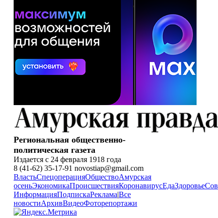
Региональная общественно-
политическая газета
Издается с 24 февраля 1918 года
8 (41-62) 35-17-91 novostiap@gmail.com
Власть
Спецоперация
Общество
Амурская
осень
Экономика
Происшествия
Коронавирус
Еда
Здоровье
Сов
Информация
Подписка
Реклама
|
Все
новости
Архив
Видео
Фоторепортажи