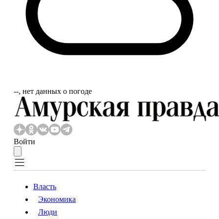
‐‐, нет данных о погоде
Войти
Власть
Экономика
Власть
Экономика
Люди