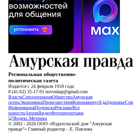
Региональная общественно-
политическая газета
Издается с 24 февраля 1918 года
8 (41-62) 35-17-91 novostiap@gmail.com
Власть
Спецоперация
Общество
Амурская
осень
Экономика
Происшествия
Коронавирус
Еда
Здоровье
Сов
Информация
Подписка
Реклама
|
Все
новости
Архив
Видео
Фоторепортажи
© 2002 - 2026 ООО «Издательский дом “Амурская
правда“» Главный редактор – Е. Павлова