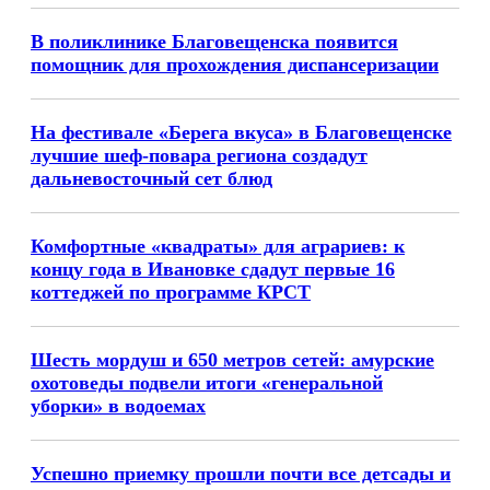
В поликлинике Благовещенска появится
помощник для прохождения диспансеризации
На фестивале «Берега вкуса» в Благовещенске
лучшие шеф-повара региона создадут
дальневосточный сет блюд
Комфортные «квадраты» для аграриев: к
концу года в Ивановке сдадут первые 16
коттеджей по программе КРСТ
Шесть мордуш и 650 метров сетей: амурские
охотоведы подвели итоги «генеральной
уборки» в водоемах
Успешно приемку прошли почти все детсады и