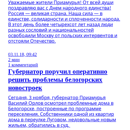
Уважаемые жители Приамурья! От всей души
поздравляю вас с Днем народного единства!
Россия — великая страна. Наша сила — в
единстве, солидарности и сплоченности народа.
В этот день более четырехсот лет назад люди
разных сословий и национальностей
освободили Москву от польских интервентов и
отстояли Отечество.
03.11.18, 09:42
2 мин
1 комментарий
Губернатор поручил оперативно
решить проблемы белогорских
новостроек
Сегодня, 3 ноября, губернатор Приамурья
Василий Орлов осмотрел проблемные дома в
Белогорске, построенные по программе
переселения. Собственники одной из квартир
дома в переулке Луговом, недовольные новым
жильем, обратились в суд.