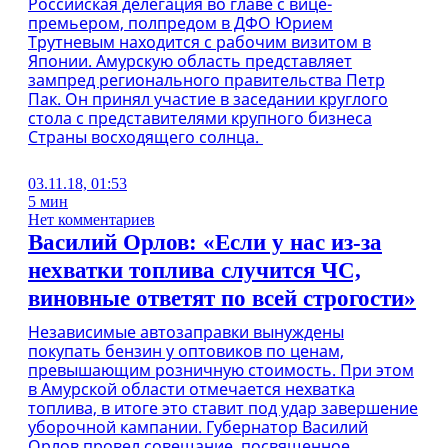
Российская делегация во главе с вице-
премьером, полпредом в ДФО Юрием
Трутневым находится с рабочим визитом в
Японии. Амурскую область представляет
зампред регионального правительства Петр
Пак. Он принял участие в заседании круглого
стола с представителями крупного бизнеса
Страны восходящего солнца.
03.11.18, 01:53
5 мин
Нет комментариев
Василий Орлов: «Если у нас из-за
нехватки топлива случится ЧС,
виновные ответят по всей строгости»
Независимые автозаправки вынуждены
покупать бензин у оптовиков по ценам,
превышающим розничную стоимость. При этом
в Амурской области отмечается нехватка
топлива, в итоге это ставит под удар завершение
уборочной кампании. Губернатор Василий
Орлов провел совещание, посвященное