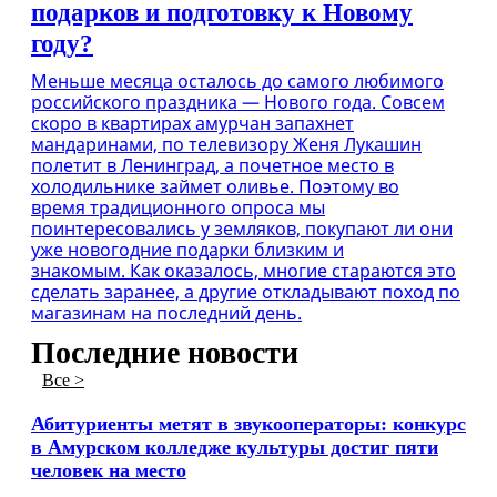
подарков и подготовку к Новому
году?
Меньше месяца осталось до самого любимого
российского праздника — Нового года. Совсем
скоро в квартирах амурчан запахнет
мандаринами, по телевизору Женя Лукашин
полетит в Ленинград, а почетное место в
холодильнике займет оливье. Поэтому во
время традиционного опроса мы
поинтересовались у земляков, покупают ли они
уже новогодние подарки близким и
знакомым. Как оказалось, многие стараются это
сделать заранее, а другие откладывают поход по
магазинам на последний день.
Последние новости
Все >
Абитуриенты метят в звукооператоры: конкурс
в Амурском колледже культуры достиг пяти
человек на место