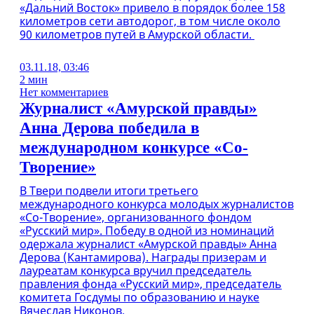
«Дальний Восток» привело в порядок более 158
километров сети автодорог, в том числе около
90 километров путей в Амурской области.
03.11.18, 03:46
2 мин
Нет комментариев
Журналист «Амурской правды»
Анна Дерова победила в
международном конкурсе «Со-
Творение»
В Твери подвели итоги третьего
международного конкурса молодых журналистов
«Со-Творение», организованного фондом
«Русский мир». Победу в одной из номинаций
одержала журналист «Амурской правды» Анна
Дерова (Кантамирова). Награды призерам и
лауреатам конкурса вручил председатель
правления фонда «Русский мир», председатель
комитета Госдумы по образованию и науке
Вячеслав Никонов.