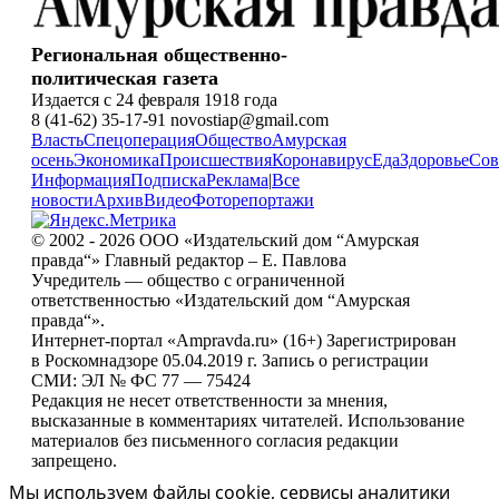
Региональная общественно-
политическая газета
Издается с 24 февраля 1918 года
8 (41-62) 35-17-91 novostiap@gmail.com
Власть
Спецоперация
Общество
Амурская
осень
Экономика
Происшествия
Коронавирус
Еда
Здоровье
Сов
Информация
Подписка
Реклама
|
Все
новости
Архив
Видео
Фоторепортажи
© 2002 - 2026 ООО «Издательский дом “Амурская
правда“» Главный редактор – Е. Павлова
Учредитель — общество с ограниченной
ответственностью «Издательский дом “Амурская
правда“».
Интернет-портал «Ampravda.ru» (16+) Зарегистрирован
в Роскомнадзоре 05.04.2019 г. Запись о регистрации
СМИ: ЭЛ № ФС 77 — 75424
Редакция не несет ответственности за мнения,
высказанные в комментариях читателей. Использование
материалов без письменного согласия редакции
запрещено.
Мы используем файлы cookie, сервисы аналитики