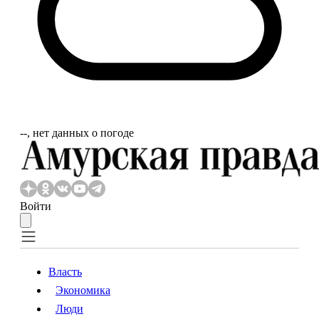
‐‐, нет данных о погоде
Войти
Власть
Экономика
Власть
Экономика
Люди