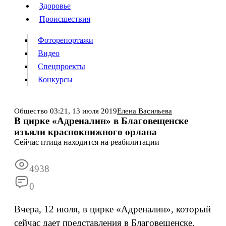
Люди
Здоровье
Здоровье
Происшествия
Происшествия
Фоторепортажи
Видео
Спецпроекты
Фоторепортажи
Видео
Конкурсы
Спецпроекты
Конкурсы
Войти
Общество
03:21,
13 июля 2019
Елена Васильева
В цирке «Адреналин» в Благовещенске
изъяли краснокнижного орлана
Информация
Подписка
Реклама
Все новости
Архив
Сейчас птица находится на реабилитации
4938
0
Вчера, 12 июля, в цирке «Адреналин», который
сейчас дает представления в Благовещенске,