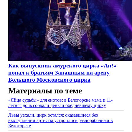
Как выпускник амурского цирка «Ап!»
попал к братьям Запашным на арену
Большого Московского цирка
Материалы по теме
«Яйца судьбы» для енотов: в Белогорске мама и 11-
летняя дочь собрали деньги обедневшему цирку
Львы уехали, цирк остался: оказавшиеся без
выступлений артисты устроились разнорабочими в
Белогорске