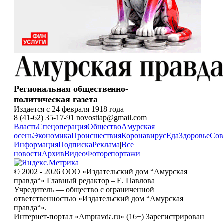
Региональная общественно-
политическая газета
Издается с 24 февраля 1918 года
8 (41-62) 35-17-91 novostiap@gmail.com
Власть
Спецоперация
Общество
Амурская
осень
Экономика
Происшествия
Коронавирус
Еда
Здоровье
Сов
Информация
Подписка
Реклама
|
Все
новости
Архив
Видео
Фоторепортажи
© 2002 - 2026 ООО «Издательский дом “Амурская
правда“» Главный редактор – Е. Павлова
Учредитель — общество с ограниченной
ответственностью «Издательский дом “Амурская
правда“».
Интернет-портал «Ampravda.ru» (16+) Зарегистрирован