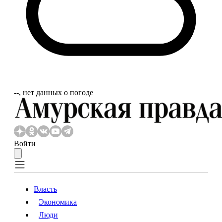
‐‐, нет данных о погоде
Войти
Власть
Экономика
Власть
Экономика
Люди