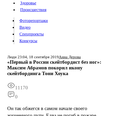
Люди
Здоровье
Здоровье
Происшествия
Происшествия
Фоторепортажи
Видео
Спецпроекты
Фоторепортажи
Видео
Конкурсы
Спецпроекты
Конкурсы
Войти
Люди
23:04,
18 сентября 2019
Анна Дерова
«Первый в России скейтбордист без ног»:
Максим Абрамов покорил икону
Информация
Подписка
Реклама
Все новости
Архив
скейтбординга Тони Хоука
11170
0
Он так обжегся в самом начале своего
жизненного пути. Едва не погиб в пожаре,