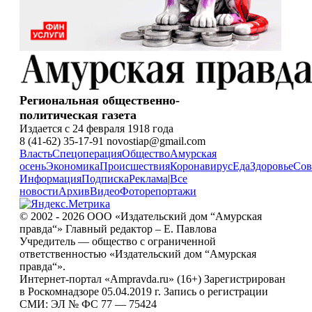
Региональная общественно-
политическая газета
Издается с 24 февраля 1918 года
8 (41-62) 35-17-91 novostiap@gmail.com
Власть
Спецоперация
Общество
Амурская
осень
Экономика
Происшествия
Коронавирус
Еда
Здоровье
Сов
Информация
Подписка
Реклама
|
Все
новости
Архив
Видео
Фоторепортажи
© 2002 - 2026 ООО «Издательский дом “Амурская
правда“» Главный редактор – Е. Павлова
Учредитель — общество с ограниченной
ответственностью «Издательский дом “Амурская
правда“».
Интернет-портал «Ampravda.ru» (16+) Зарегистрирован
в Роскомнадзоре 05.04.2019 г. Запись о регистрации
СМИ: ЭЛ № ФС 77 — 75424