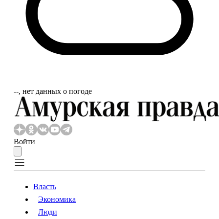
‐‐, нет данных о погоде
Войти
Власть
Экономика
Власть
Экономика
Люди