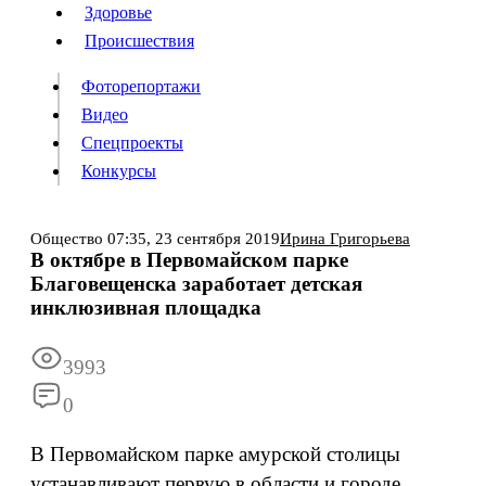
Люди
Здоровье
Здоровье
Происшествия
Происшествия
Фоторепортажи
Видео
Спецпроекты
Фоторепортажи
Видео
Конкурсы
Спецпроекты
Конкурсы
Войти
Общество
07:35,
23 сентября 2019
Ирина Григорьева
В октябре в Первомайском парке
Благовещенска заработает детская
Информация
Подписка
Реклама
Все новости
Архив
инклюзивная площадка
3993
0
В Первомайском парке амурской столицы
устанавливают первую в области и городе