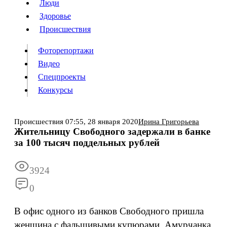
Люди
Люди
Здоровье
Здоровье
Происшествия
Происшествия
Фоторепортажи
Видео
Спецпроекты
Фоторепортажи
Видео
Конкурсы
Спецпроекты
Конкурсы
Войти
Происшествия
07:55,
28 января 2020
Ирина Григорьева
Жительницу Свободного задержали в банке
за 100 тысяч поддельных рублей
Информация
Подписка
Реклама
Все новости
Архив
3924
0
В офис одного из банков Свободного пришла
женщина с фальшивыми купюрами. Амурчанка