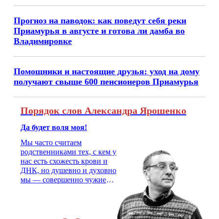
Прогноз на паводок: как поведут себя реки
Приамурья в августе и готова ли дамба во
Владимировке
Помощники и настоящие друзья: уход на дому
получают свыше 600 пенсионеров Приамурья
Порядок слов Александра Ярошенко
Да будет воля моя!
Мы часто считаем
родственниками тех, с кем у
нас есть схожесть крови и
ДНК, но душевно и духовно
мы — совершенно чужие
люди. На свадьбу надо
позвать двоюродного брата,
с которым не общался года
три, не меньше. Как не