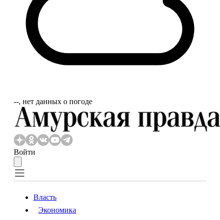
‐‐, нет данных о погоде
Войти
Власть
Экономика
Власть
Экономика