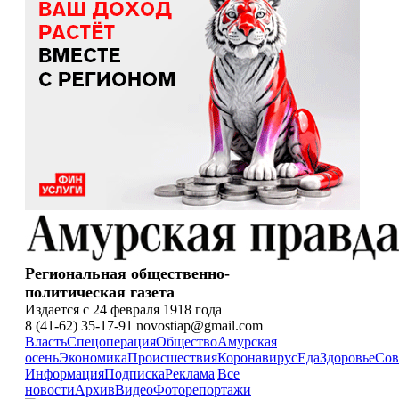
Региональная общественно-
политическая газета
Издается с 24 февраля 1918 года
8 (41-62) 35-17-91 novostiap@gmail.com
Власть
Спецоперация
Общество
Амурская
осень
Экономика
Происшествия
Коронавирус
Еда
Здоровье
Сов
Информация
Подписка
Реклама
|
Все
новости
Архив
Видео
Фоторепортажи