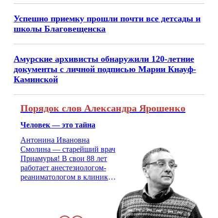
Успешно приемку прошли почти все детсады и
школы Благовещенска
Амурские архивисты обнаружили 120-летние
документы с личной подписью Марии Кнауф-
Каминской
Порядок слов Александра Ярошенко
Человек — это тайна
Антонина Ивановна
Смолина — старейший врач
Приамурья! В свои 88 лет
работает анестезиологом-
реаниматологом в клинике
кардиохирургии Амурской
медицинской академии.
Монолог врача с 66-летним
стажем о жизни, смерти