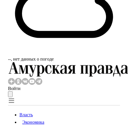
‐‐, нет данных о погоде
Войти
Власть
Экономика
Власть
Экономика