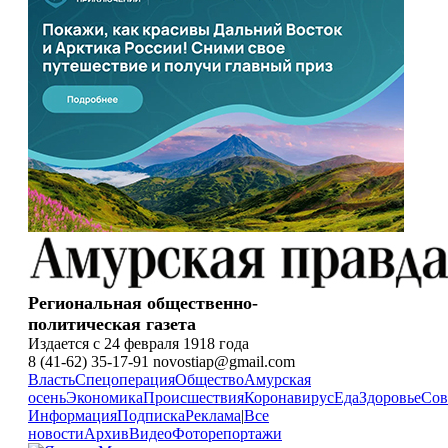
Региональная общественно-
политическая газета
Издается с 24 февраля 1918 года
8 (41-62) 35-17-91 novostiap@gmail.com
Власть
Спецоперация
Общество
Амурская
осень
Экономика
Происшествия
Коронавирус
Еда
Здоровье
Сов
Информация
Подписка
Реклама
|
Все
новости
Архив
Видео
Фоторепортажи