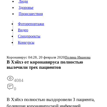
Люди
Люди
Здоровье
Здоровье
Происшествия
Происшествия
Фоторепортажи
Видео
Спецпроекты
Фоторепортажи
Видео
Конкурсы
Спецпроекты
Конкурсы
Войти
Коронавирус
04:28,
20 февраля 2020
Полина Иванова
В Хэйхэ от коронавируса полностью
вылечили трех пациентов
Информация
Подписка
Реклама
Все новости
Архив
4084
0
В Хэйхэ полностью выздоровели 3 пациента,
болевшие коронавирусной инфекцией.