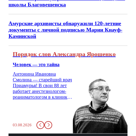
школы Благовещенска
Амурские архивисты обнаружили 120-летние
документы с личной подписью Марии Кнауф-
Каминской
Порядок слов Александра Ярошенко
Человек — это тайна
Антонина Ивановна
Смолина — старейший врач
Приамурья! В свои 88 лет
работает анестезиологом-
реаниматологом в клинике
кардиохирургии Амурской
медицинской академии.
Монолог врача с 66-летним
стажем о жизни, смерти
03.08.2026
душе и духе. Откровенно о
любви, профессиональном