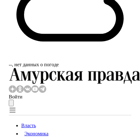
‐‐, нет данных о погоде
Войти
Власть
Экономика
Власть
Экономика