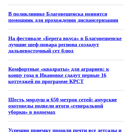
В поликлинике Благовещенска появится
помощник для прохождения диспансеризации
На фестивале «Берега вкуса» в Благовещенске
лучшие шеф-повара региона создадут
дальневосточный сет блюд
Комфортные «квадраты» для аграриев: к
концу года в Ивановке сдадут первые 16
коттеджей по программе КРСТ
Шесть мордуш и 650 метров сетей: амурские
охотоведы подвели итоги «генеральной
уборки» в водоемах
Успешно приемку прошли почти все детсады и