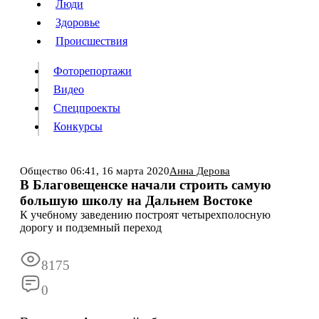
Люди
Люди
Здоровье
Здоровье
Происшествия
Происшествия
Фоторепортажи
Видео
Спецпроекты
Фоторепортажи
Видео
Конкурсы
Спецпроекты
Конкурсы
Войти
Общество
06:41,
16 марта 2020
Анна Дерова
В Благовещенске начали строить самую
большую школу на Дальнем Востоке
Информация
Подписка
Реклама
Все новости
Архив
К учебному заведению построят четырехполосную
дорогу и подземный переход
8175
0