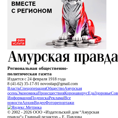
Региональная общественно-
политическая газета
Издается с 24 февраля 1918 года
8 (41-62) 35-17-91 novostiap@gmail.com
Власть
Спецоперация
Общество
Амурская
осень
Экономика
Происшествия
Коронавирус
Еда
Здоровье
Сов
Информация
Подписка
Реклама
|
Все
новости
Архив
Видео
Фоторепортажи
© 2002 - 2026 ООО «Издательский дом “Амурская
правда“» Главный редактор – Е. Павлова