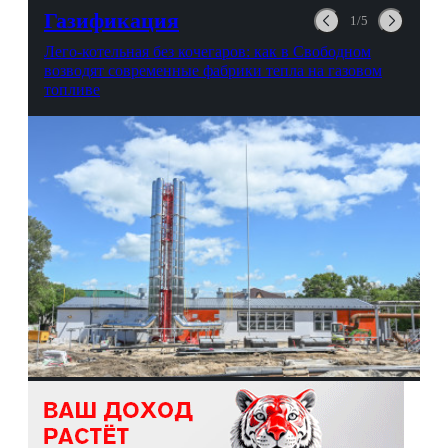
выгорании и Боге.
Газификация
1/5
Лего-котельная без кочегаров: как в Свободном
возводят современные фабрики тепла на газовом
топливе