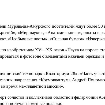
мени Муравьева-Амурского посетителей ждут более 50
рытий», «Мир науки», «Анатомия книги», опыты и эк
рук» «Необычные цветы», «Сильная бумага» «Извержен
 по изобретениям XV—XX веков «Наука на пороге сто
роваться в фотозоне с элементами казачьей одежды и
» детский технопарк «Кванториум-28». «Часть участн
аставник направления «Космоквантум» Андрей Понома
 во время межпланетной миссии».
церт солистов и коллективов областной филармонии 
орого получат памятные подарки.