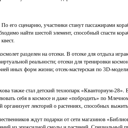
. По его сценарию, участники станут пассажирами кора
обходимо найти шестой элемент, способный спасти кор
квест.
смолет разделен на отсеки. В отсеке для отдыха играю
ртуальной реальности; отсеки для тренировки космон
орией иных форм жизни; отсек-мастерская по 3D-модел
хова также стал детский технопарк «Кванториум-28».
вовать себя в космосе и даже «побродить» по Млечно
й организует лекторий о растениях, способных выжить
ственников ждут подарки от сети магазинов «Библион
шений из эпоксидной смолы и растений. Специальный 