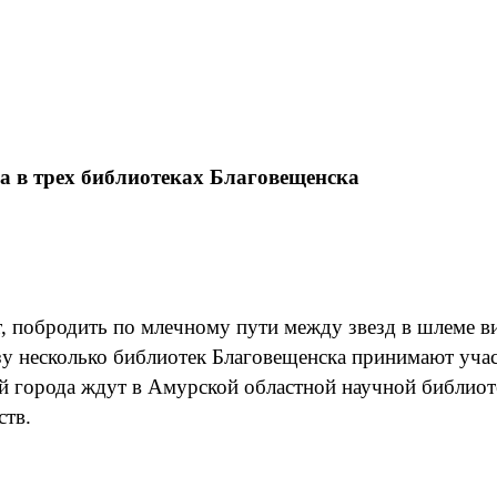
а в трех библиотеках Благовещенска
т, побродить по млечному пути между звезд в шлеме ви
зу несколько библиотек Благовещенска принимают учас
лей города ждут в Амурской областной научной библи
ств.