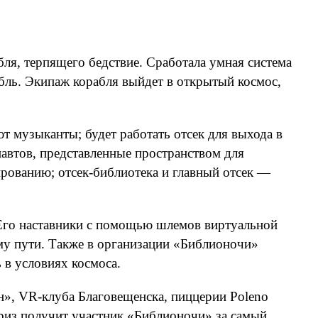
бля, терпящего бедствие. Сработала умная система
абль. Экипаж корабля выйдет в открытый космос,
т музыканты; будет работать отсек для выхода в
автов, представленные пространством для
ированию; отсек-библиотека и главный отсек —
 Его наставники с помощью шлемов виртуальной
му пути. Также в организации «Библионочи»
 в условиях космоса.
», VR-клуба Благовещенска, пиццерии Poleno
приз получит участник «Библионочи» за самый