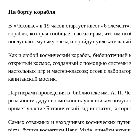
На борту корабля
В «Чеховке» в 19 часов стартует
квест
«6 элемент»
корабля, которая сообщает пассажирам, что им не
послушают музыку звезд и пройдут увлекательный 
Как и любой космический корабль, библиотечный ко
открытый космос, созданный с помощью системы ви
настольных игр и мастер-классов; отсек с лаборат
капитанский мостик.
Партнерами проведения в библиотеке им. А. П. Че
реальности дадут возможность участникам почувст
примет участие Ботанический сад-институт, которы
Самых отважных и находчивых космических путеше
pizza, бутика косметики Hand Made, линейки укра