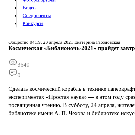
Видео
Конкурсы
Спецпроекты
Конкурсы
Войти
Общество
04:19,
23 апреля 2021
Екатерина Гвоздовская
Космическая «Библионочь-2021» пройдет завтр
Информация
Подписка
Реклама
Все новости
Архив
3640
0
Сделать космический корабль в технике паперкраф
экспериментах «Простая наука» — в этом году сра
посвященная чтению. В субботу, 24 апреля, жите
библиотеке имени А. П. Чехова и библиотеке искус