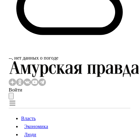
‐‐, нет данных о погоде
Войти
Власть
Экономика
Власть
Экономика
Люди