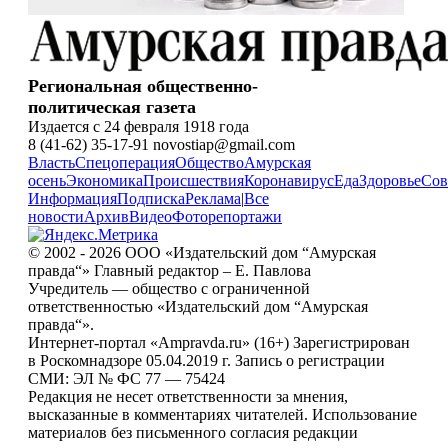
Региональная общественно-
политическая газета
Издается с 24 февраля 1918 года
8 (41-62) 35-17-91 novostiap@gmail.com
Власть
Спецоперация
Общество
Амурская
осень
Экономика
Происшествия
Коронавирус
Еда
Здоровье
Сов
Информация
Подписка
Реклама
|
Все
новости
Архив
Видео
Фоторепортажи
© 2002 - 2026 ООО «Издательский дом “Амурская
правда“» Главный редактор – Е. Павлова
Учредитель — общество с ограниченной
ответственностью «Издательский дом “Амурская
правда“».
Интернет-портал «Ampravda.ru» (16+) Зарегистрирован
в Роскомнадзоре 05.04.2019 г. Запись о регистрации
СМИ: ЭЛ № ФС 77 — 75424
Редакция не несет ответственности за мнения,
высказанные в комментариях читателей. Использование
материалов без письменного согласия редакции