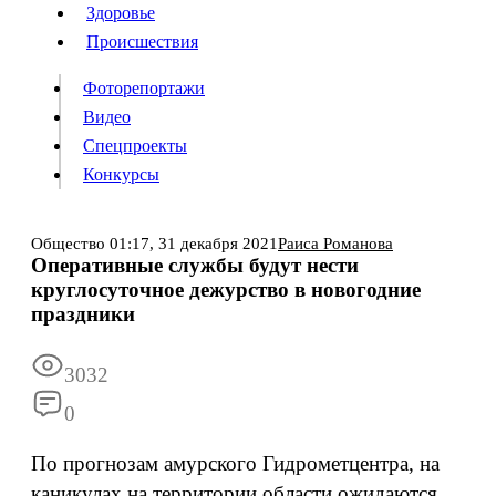
Люди
Здоровье
Здоровье
Происшествия
Происшествия
Фоторепортажи
Видео
Спецпроекты
Фоторепортажи
Видео
Конкурсы
Спецпроекты
Конкурсы
Войти
Общество
01:17,
31 декабря 2021
Раиса Романова
Оперативные службы будут нести
круглосуточное дежурство в новогодние
Информация
Подписка
Реклама
Все новости
Архив
праздники
3032
0
По прогнозам амурского Гидрометцентра, на
каникулах на территории области ожидаются