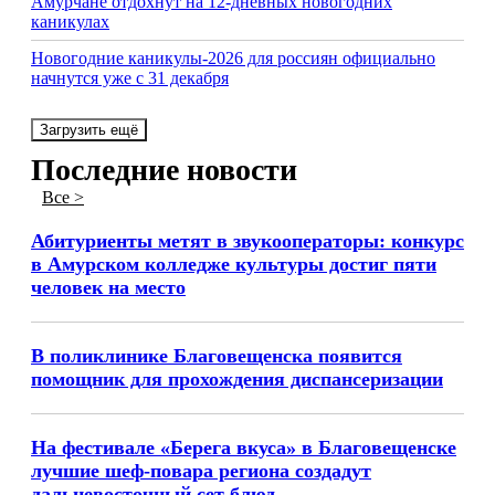
Амурчане отдохнут на 12-дневных новогодних
каникулах
Новогодние каникулы-2026 для россиян официально
начнутся уже с 31 декабря
Загрузить ещё
Последние новости
Все >
Абитуриенты метят в звукооператоры: конкурс
в Амурском колледже культуры достиг пяти
человек на место
В поликлинике Благовещенска появится
помощник для прохождения диспансеризации
На фестивале «Берега вкуса» в Благовещенске
лучшие шеф-повара региона создадут
дальневосточный сет блюд