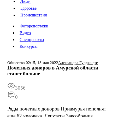
Люди
Люди
Здоровье
Здоровье
Происшествия
Происшествия
Фоторепортажи
Видео
Спецпроекты
Фоторепортажи
Видео
Конкурсы
Спецпроекты
Конкурсы
Войти
Общество
02:15,
18 мая 2022
Александра Гурджидзе
Почетных доноров в Амурской области
станет больше
Информация
Подписка
Реклама
Все новости
Архив
3056
0
Ряды почетных доноров Приамурья пополнят
еще 62 человека. Депутаты Заксобрания