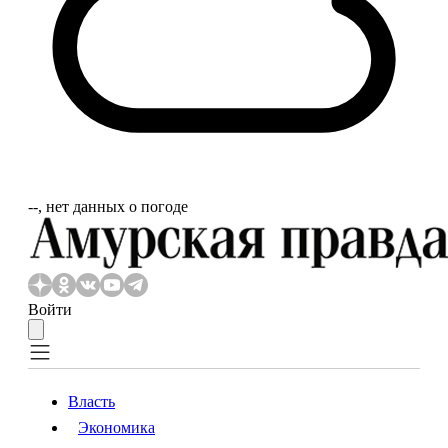
‐‐, нет данных о погоде
Войти
Власть
Экономика
Власть
Экономика