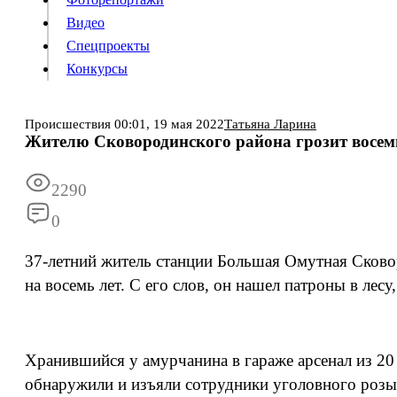
Видео
Конкурсы
Спецпроекты
Конкурсы
Войти
Происшествия
00:01,
19 мая 2022
Татьяна Ларина
Жителю Сковородинского района грозит восемь
Информация
Подписка
Реклама
Все новости
Архив
2290
0
37-летний житель станции Большая Омутная Сково
на восемь лет. С его слов, он нашел патроны в лесу,
Хранившийся у амурчанина в гараже арсенал из 2
обнаружили и изъяли сотрудники уголовного розы