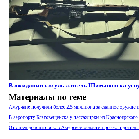
В ожидании косуль житель Шимановска усну
Материалы по теме
Амурчане получили более 2,5 миллиона за сданное оружие 
В аэропорту Благовещенска у пассажирки из Красноярского 
От стрел до винтовок: в Амурской области пресекли деяте