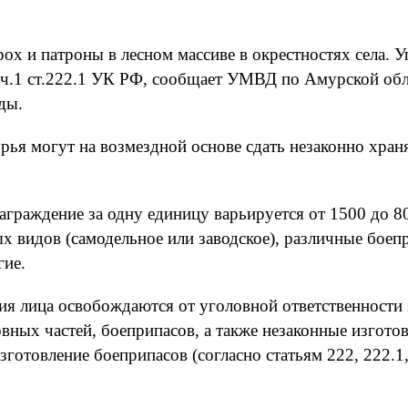
х и патроны в лесном массиве в окрестностях села. Уг
и ч.1 ст.222.1 УК РФ, сообщает УМВД по Амурской об
ды.
ья могут на возмездной основе сдать незаконно хран
граждение за одну единицу варьируется от 1500 до 80
х видов (самодельное или заводское), различные боеп
гие.
я лица освобождаются от уголовной ответственности з
вных частей, боеприпасов, а также незаконные изгото
зготовление боеприпасов (согласно статьям 222, 222.1