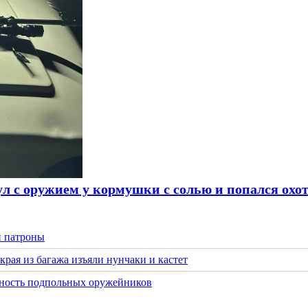
л с оружием у кормушки с солью и попался охо
и патроны
края из багажа изъяли нунчаки и кастет
льность подпольных оружейников