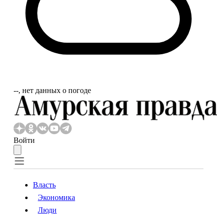
‐‐, нет данных о погоде
Войти
Власть
Экономика
Власть
Экономика
Люди