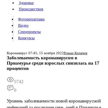
Люди
Здоровье
Здоровье
Происшествия
Происшествия
Фоторепортажи
Видео
Спецпроекты
Фоторепортажи
Видео
Конкурсы
Спецпроекты
Конкурсы
Войти
Коронавирус
07:45,
15 ноября 2022
Роман Копачев
Заболеваемость коронавирусом в
Приамурье среди взрослых снизилась на 17
Информация
Подписка
Реклама
Все новости
Архив
процентов
5742
0
Уровень заболеваемости новой коронавирусной
инфекцией за последние семь дней в Приамурье