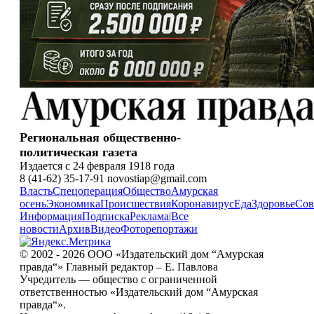
Региональная общественно-
политическая газета
Издается с 24 февраля 1918 года
8 (41-62) 35-17-91 novostiap@gmail.com
Власть
Спецоперация
Общество
Амурская
осень
Экономика
Происшествия
Коронавирус
Еда
Здоровье
Сов
Информация
Подписка
Реклама
|
Все
новости
Архив
Видео
Фоторепортажи
© 2002 - 2026 ООО «Издательский дом “Амурская
правда“» Главный редактор – Е. Павлова
Учредитель — общество с ограниченной
ответственностью «Издательский дом “Амурская
правда“».