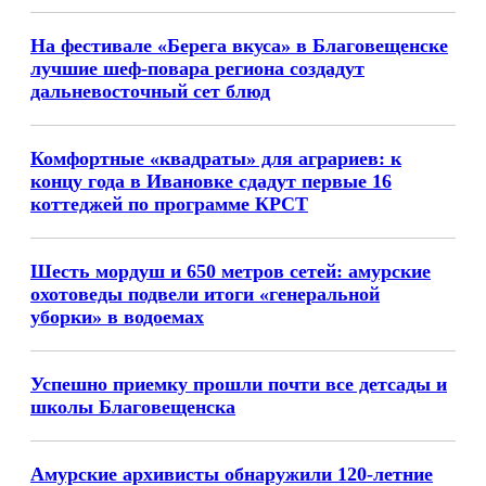
На фестивале «Берега вкуса» в Благовещенске
лучшие шеф-повара региона создадут
дальневосточный сет блюд
Комфортные «квадраты» для аграриев: к
концу года в Ивановке сдадут первые 16
коттеджей по программе КРСТ
Шесть мордуш и 650 метров сетей: амурские
охотоведы подвели итоги «генеральной
уборки» в водоемах
Успешно приемку прошли почти все детсады и
школы Благовещенска
Амурские архивисты обнаружили 120-летние