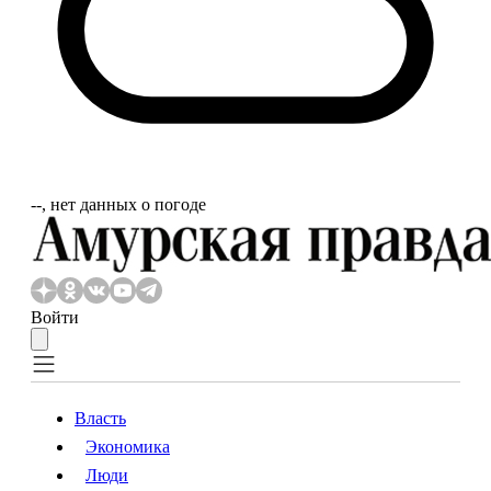
‐‐, нет данных о погоде
Войти
Власть
Экономика
Власть
Экономика
Люди