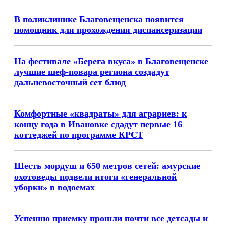
В поликлинике Благовещенска появится
помощник для прохождения диспансеризации
На фестивале «Берега вкуса» в Благовещенске
лучшие шеф-повара региона создадут
дальневосточный сет блюд
Комфортные «квадраты» для аграриев: к
концу года в Ивановке сдадут первые 16
коттеджей по программе КРСТ
Шесть мордуш и 650 метров сетей: амурские
охотоведы подвели итоги «генеральной
уборки» в водоемах
Успешно приемку прошли почти все детсады и