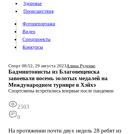
Люди
Здоровье
Здоровье
Происшествия
Происшествия
Фоторепортажи
Видео
Спецпроекты
Фоторепортажи
Видео
Конкурсы
Спецпроекты
Конкурсы
Войти
Спорт
08:52,
29 августа 2023
Алина Руденко
Бадминтонисты из Благовещенска
завоевали восемь золотых медалей на
Информация
Подписка
Реклама
Все новости
Архив
Международном турнире в Хэйхэ
Спортсмены встретились впервые после пандемии
2503
0
На протяжении почти двух недель 28 ребят из