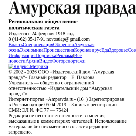
Региональная общественно-
политическая газета
Издается с 24 февраля 1918 года
8 (41-62) 35-17-91 novostiap@gmail.com
Власть
Спецоперация
Общество
Амурская
осень
Экономика
Происшествия
Коронавирус
Еда
Здоровье
Сов
Информация
Подписка
Реклама
|
Все
новости
Архив
Видео
Фоторепортажи
© 2002 - 2026 ООО «Издательский дом “Амурская
правда“» Главный редактор – Е. Павлова
Учредитель — общество с ограниченной
ответственностью «Издательский дом “Амурская
правда“».
Интернет-портал «Ampravda.ru» (16+) Зарегистрирован
в Роскомнадзоре 05.04.2019 г. Запись о регистрации
СМИ: ЭЛ № ФС 77 — 75424
Редакция не несет ответственности за мнения,
высказанные в комментариях читателей. Использование
материалов без письменного согласия редакции
запрещено.