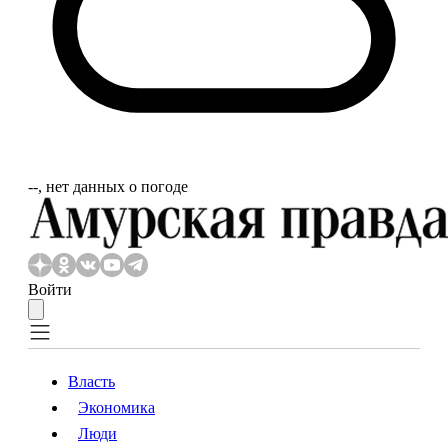
‐‐, нет данных о погоде
Войти
Власть
Экономика
Власть
Экономика
Люди