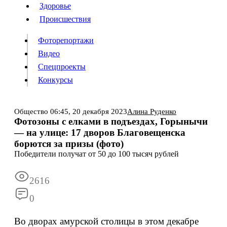
Люди
Здоровье
Здоровье
Происшествия
Происшествия
Фоторепортажи
Видео
Спецпроекты
Фоторепортажи
Видео
Конкурсы
Спецпроекты
Конкурсы
Войти
Общество
06:45,
20 декабря 2023
Алина Руденко
Фотозоны с елками в подъездах, Горынычи
— на улице: 17 дворов Благовещенска
Информация
Подписка
Реклама
Все новости
Архив
борются за призы (фото)
Победители получат от 50 до 100 тысяч рублей
2616
0
Во дворах амурской столицы в этом декабре