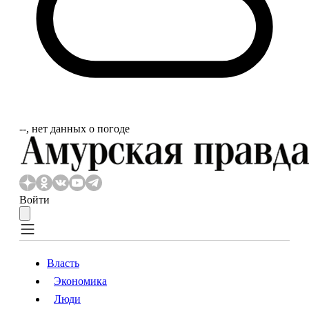
‐‐, нет данных о погоде
Войти
Власть
Экономика
Власть
Экономика
Люди