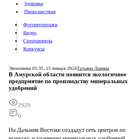
Люди
Здоровье
Здоровье
Происшествия
Происшествия
Фоторепортажи
Видео
Спецпроекты
Фоторепортажи
Видео
Конкурсы
Спецпроекты
Конкурсы
Войти
Экономика
05:35,
25 января 2024
Татьяна Ларина
В Амурской области появится экологичное
предприятие по производству минеральных
Информация
Подписка
Реклама
Все новости
Архив
удобрений
2929
0
На Дальнем Востоке создадут сеть центров по
выпуску и хранению минеральных удобрений