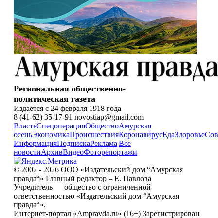
Региональная общественно-
политическая газета
Издается с 24 февраля 1918 года
8 (41-62) 35-17-91 novostiap@gmail.com
Власть
Спецоперация
Общество
Амурская
осень
Экономика
Происшествия
Коронавирус
Еда
Здоровье
Сов
Информация
Подписка
Реклама
|
Все
новости
Архив
Видео
Фоторепортажи
© 2002 - 2026 ООО «Издательский дом “Амурская
правда“» Главный редактор – Е. Павлова
Учредитель — общество с ограниченной
ответственностью «Издательский дом “Амурская
правда“».
Интернет-портал «Ampravda.ru» (16+) Зарегистрирован