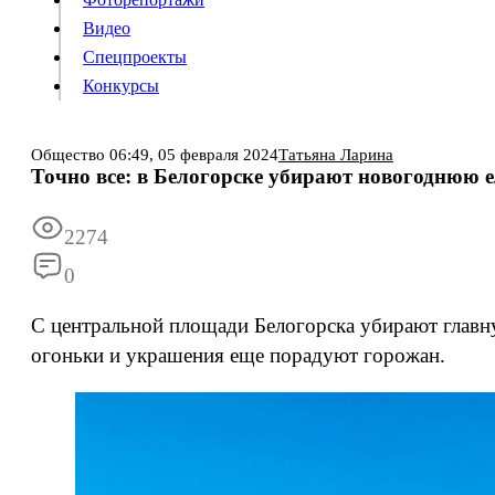
Видео
Конкурсы
Спецпроекты
Конкурсы
Войти
Общество
06:49,
05 февраля 2024
Татьяна Ларина
Точно все: в Белогорске убирают новогоднюю е
Информация
Подписка
Реклама
Все новости
Архив
2274
0
С центральной площади Белогорска убирают главн
огоньки и украшения еще порадуют горожан.