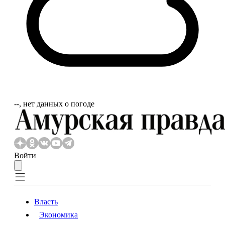
‐‐, нет данных о погоде
Войти
Власть
Экономика
Власть
Экономика