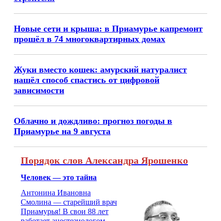
Новые сети и крыша: в Приамурье капремонт
прошёл в 74 многоквартирных домах
Жуки вместо кошек: амурский натуралист
нашёл способ спастись от цифровой
зависимости
Облачно и дождливо: прогноз погоды в
Приамурье на 9 августа
Порядок слов Александра Ярошенко
Человек — это тайна
Антонина Ивановна
Смолина — старейший врач
Приамурья! В свои 88 лет
работает анестезиологом-