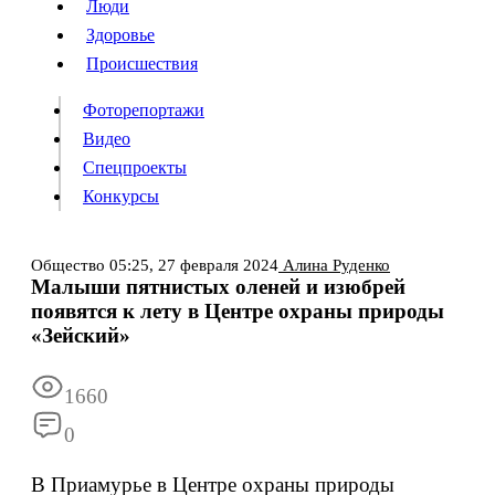
Люди
Люди
Здоровье
Здоровье
Происшествия
Происшествия
Фоторепортажи
Видео
Спецпроекты
Фоторепортажи
Видео
Конкурсы
Спецпроекты
Конкурсы
Войти
Общество
05:25,
27 февраля 2024
Алина Руденко
Малыши пятнистых оленей и изюбрей
появятся к лету в Центре охраны природы
Информация
Подписка
Реклама
Все новости
Архив
«Зейский»
1660
0
В Приамурье в Центре охраны природы