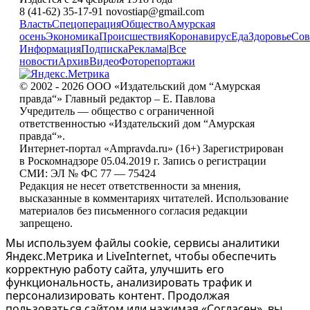
8 (41-62) 35-17-91 novostiap@gmail.com
Власть
Спецоперация
Общество
Амурская
осень
Экономика
Происшествия
Коронавирус
Еда
Здоровье
Сов
Информация
Подписка
Реклама
|
Все
новости
Архив
Видео
Фоторепортажи
© 2002 - 2026 ООО «Издательский дом “Амурская
правда“» Главный редактор – Е. Павлова
Учредитель — общество с ограниченной
ответственностью «Издательский дом “Амурская
правда“».
Интернет-портал «Ampravda.ru» (16+) Зарегистрирован
в Роскомнадзоре 05.04.2019 г. Запись о регистрации
СМИ: ЭЛ № ФС 77 — 75424
Редакция не несет ответственности за мнения,
высказанные в комментариях читателей. Использование
материалов без письменного согласия редакции
запрещено.
Мы используем файлы cookie, сервисы аналитики
Яндекс.Метрика и LiveInternet, чтобы обеспечить
корректную работу сайта, улучшить его
функциональность, анализировать трафик и
персонализировать контент. Продолжая
пользоваться сайтом или нажимая «Согласен», вы