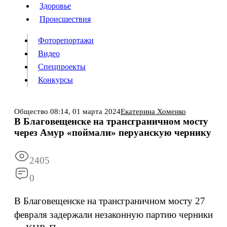
Люди
Здоровье
Здоровье
Происшествия
Происшествия
Фоторепортажи
Видео
Спецпроекты
Фоторепортажи
Видео
Конкурсы
Спецпроекты
Конкурсы
Войти
Общество
08:14,
01 марта 2024
Екатерина Хоменко
В Благовещенске на трансграничном мосту
через Амур «поймали» перуанскую чернику
Информация
Подписка
Реклама
Все новости
Архив
2405
0
В Благовещенске на трансграничном мосту 27
февраля задержали незаконную партию черники