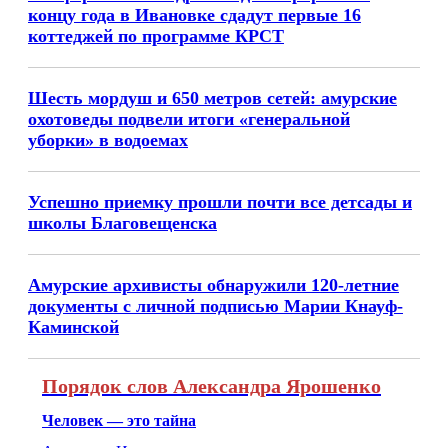
концу года в Ивановке сдадут первые 16
коттеджей по программе КРСТ
Шесть мордуш и 650 метров сетей: амурские
охотоведы подвели итоги «генеральной
уборки» в водоемах
Успешно приемку прошли почти все детсады и
школы Благовещенска
Амурские архивисты обнаружили 120-летние
документы с личной подписью Марии Кнауф-
Каминской
Порядок слов Александра Ярошенко
Человек — это тайна