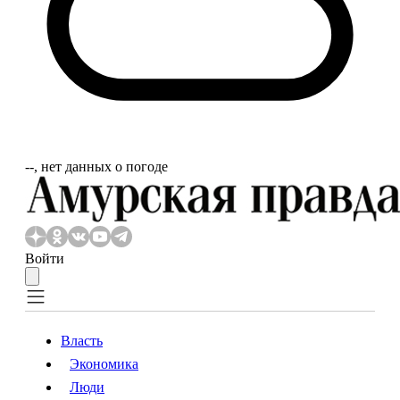
‐‐, нет данных о погоде
Войти
Власть
Экономика
Власть
Экономика
Люди