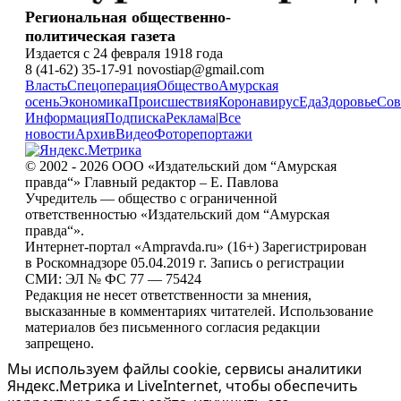
Региональная общественно-
политическая газета
Издается с 24 февраля 1918 года
8 (41-62) 35-17-91 novostiap@gmail.com
Власть
Спецоперация
Общество
Амурская
осень
Экономика
Происшествия
Коронавирус
Еда
Здоровье
Сов
Информация
Подписка
Реклама
|
Все
новости
Архив
Видео
Фоторепортажи
© 2002 - 2026 ООО «Издательский дом “Амурская
правда“» Главный редактор – Е. Павлова
Учредитель — общество с ограниченной
ответственностью «Издательский дом “Амурская
правда“».
Интернет-портал «Ampravda.ru» (16+) Зарегистрирован
в Роскомнадзоре 05.04.2019 г. Запись о регистрации
СМИ: ЭЛ № ФС 77 — 75424
Редакция не несет ответственности за мнения,
высказанные в комментариях читателей. Использование
материалов без письменного согласия редакции
запрещено.
Мы используем файлы cookie, сервисы аналитики
Яндекс.Метрика и LiveInternet, чтобы обеспечить