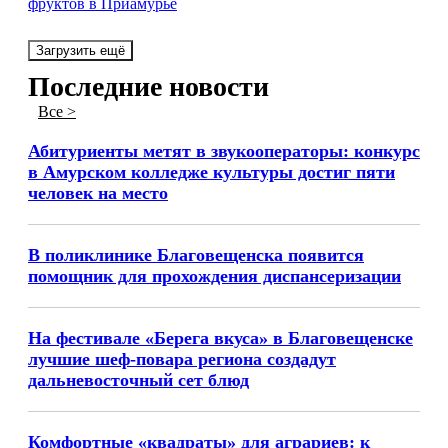
фруктов в Приамурье
Загрузить ещё
Последние новости
Все >
Абитуриенты метят в звукооператоры: конкурс
в Амурском колледже культуры достиг пяти
человек на место
В поликлинике Благовещенска появится
помощник для прохождения диспансеризации
На фестивале «Берега вкуса» в Благовещенске
лучшие шеф-повара региона создадут
дальневосточный сет блюд
Комфортные «квадраты» для аграриев: к