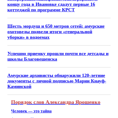
концу года в Ивановке сдадут первые 16
коттеджей по программе КРСТ
Шесть мордуш и 650 метров сетей: амурские
охотоведы подвели итоги «генеральной
уборки» в водоемах
Успешно приемку прошли почти все детсады и
школы Благовещенска
Амурские архивисты обнаружили 120-летние
документы с личной подписью Марии Кнауф-
Каминской
Порядок слов Александра Ярошенко
Человек — это тайна