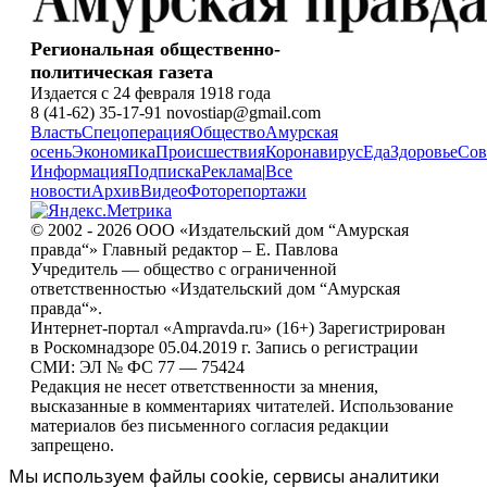
Региональная общественно-
политическая газета
Издается с 24 февраля 1918 года
8 (41-62) 35-17-91 novostiap@gmail.com
Власть
Спецоперация
Общество
Амурская
осень
Экономика
Происшествия
Коронавирус
Еда
Здоровье
Сов
Информация
Подписка
Реклама
|
Все
новости
Архив
Видео
Фоторепортажи
© 2002 - 2026 ООО «Издательский дом “Амурская
правда“» Главный редактор – Е. Павлова
Учредитель — общество с ограниченной
ответственностью «Издательский дом “Амурская
правда“».
Интернет-портал «Ampravda.ru» (16+) Зарегистрирован
в Роскомнадзоре 05.04.2019 г. Запись о регистрации
СМИ: ЭЛ № ФС 77 — 75424
Редакция не несет ответственности за мнения,
высказанные в комментариях читателей. Использование
материалов без письменного согласия редакции
запрещено.
Мы используем файлы cookie, сервисы аналитики