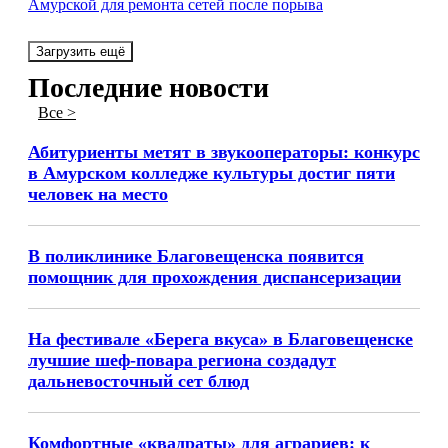
Амурской для ремонта сетей после порыва
Загрузить ещё
Последние новости
Все >
Абитуриенты метят в звукооператоры: конкурс
в Амурском колледже культуры достиг пяти
человек на место
В поликлинике Благовещенска появится
помощник для прохождения диспансеризации
На фестивале «Берега вкуса» в Благовещенске
лучшие шеф-повара региона создадут
дальневосточный сет блюд
Комфортные «квадраты» для аграриев: к