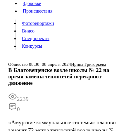
Люди
Здоровье
Здоровье
Происшествия
Происшествия
Фоторепортажи
Видео
Спецпроекты
Фоторепортажи
Видео
Конкурсы
Спецпроекты
Конкурсы
Войти
Общество
08:30,
08 апреля 2024
Ирина Григорьева
В Благовещенске возле школы № 22 на
время замены теплосетей перекроют
Информация
Подписка
Реклама
Все новости
Архив
движение
2239
0
«Амурские коммунальные системы» планово
заменят 72 метра теплосетей возле школы №