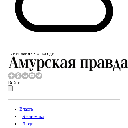
‐‐, нет данных о погоде
Войти
Власть
Экономика
Власть
Экономика
Люди