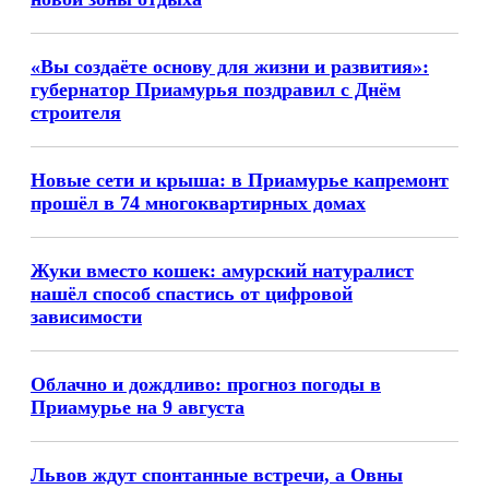
«Вы создаёте основу для жизни и развития»:
губернатор Приамурья поздравил с Днём
строителя
Новые сети и крыша: в Приамурье капремонт
прошёл в 74 многоквартирных домах
Жуки вместо кошек: амурский натуралист
нашёл способ спастись от цифровой
зависимости
Облачно и дождливо: прогноз погоды в
Приамурье на 9 августа
Львов ждут спонтанные встречи, а Овны