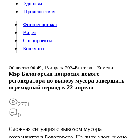
Люди
Здоровье
Здоровье
Происшествия
Происшествия
Фоторепортажи
Видео
Спецпроекты
Фоторепортажи
Видео
Конкурсы
Спецпроекты
Конкурсы
Войти
Общество
00:49,
13 апреля 2024
Екатерина Хоменко
Мэр Белогорска попросил нового
регоператора по вывозу мусора завершить
Информация
Подписка
Реклама
Все новости
Архив
переходный период к 22 апреля
2771
0
Сложная ситуация с вывозом мусора
сохраняется в Белогорске. На днях здесь и еще