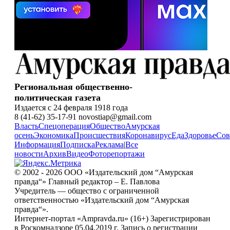
Региональная общественно-
политическая газета
Издается с 24 февраля 1918 года
8 (41-62) 35-17-91 novostiap@gmail.com
Власть
Спецоперация
Общество
Амурская
осень
Экономика
Происшествия
Коронавирус
Еда
Здоровье
Сов
Информация
Подписка
Реклама
|
Все
новости
Архив
Видео
Фоторепортажи
© 2002 - 2026 ООО «Издательский дом “Амурская
правда“» Главный редактор – Е. Павлова
Учредитель — общество с ограниченной
ответственностью «Издательский дом “Амурская
правда“».
Интернет-портал «Ampravda.ru» (16+) Зарегистрирован
в Роскомнадзоре 05.04.2019 г. Запись о регистрации