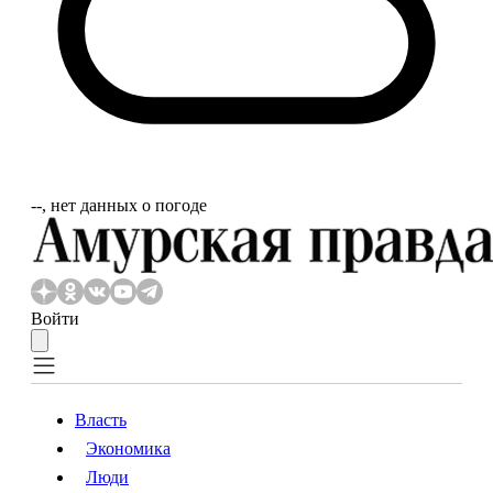
‐‐, нет данных о погоде
Войти
Власть
Экономика
Власть
Экономика
Люди