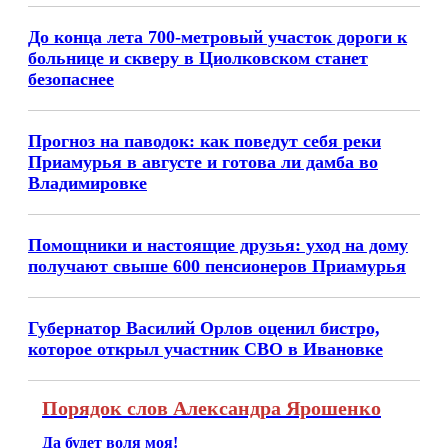
До конца лета 700-метровый участок дороги к
больнице и скверу в Циолковском станет
безопаснее
Прогноз на паводок: как поведут себя реки
Приамурья в августе и готова ли дамба во
Владимировке
Помощники и настоящие друзья: уход на дому
получают свыше 600 пенсионеров Приамурья
Губернатор Василий Орлов оценил бистро,
которое открыл участник СВО в Ивановке
Порядок слов Александра Ярошенко
Да будет воля моя!