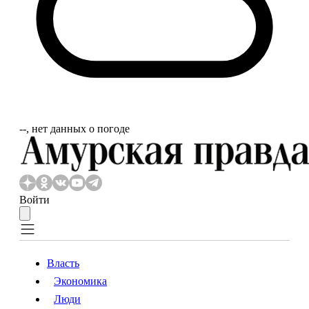
‐‐, нет данных о погоде
Войти
Власть
Экономика
Власть
Экономика
Люди