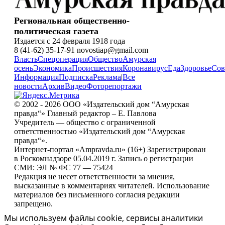
Региональная общественно-
политическая газета
Издается с 24 февраля 1918 года
8 (41-62) 35-17-91 novostiap@gmail.com
Власть
Спецоперация
Общество
Амурская
осень
Экономика
Происшествия
Коронавирус
Еда
Здоровье
Сов
Информация
Подписка
Реклама
|
Все
новости
Архив
Видео
Фоторепортажи
© 2002 - 2026 ООО «Издательский дом “Амурская
правда“» Главный редактор – Е. Павлова
Учредитель — общество с ограниченной
ответственностью «Издательский дом “Амурская
правда“».
Интернет-портал «Ampravda.ru» (16+) Зарегистрирован
в Роскомнадзоре 05.04.2019 г. Запись о регистрации
СМИ: ЭЛ № ФС 77 — 75424
Редакция не несет ответственности за мнения,
высказанные в комментариях читателей. Использование
материалов без письменного согласия редакции
запрещено.
Мы используем файлы cookie, сервисы аналитики