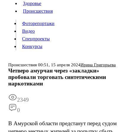
Люди
Здоровье
Здоровье
Происшествия
Происшествия
Фоторепортажи
Видео
Спецпроекты
Фоторепортажи
Видео
Конкурсы
Спецпроекты
Конкурсы
Войти
Происшествия
00:51,
15 апреля 2024
Ирина Григорьева
Четверо амурчан через «закладки»
пробовали торговать синтетическими
Информация
Подписка
Реклама
Все новости
Архив
наркотиками
2349
0
В Амурской области предстанут перед судом
четверо местных жителей за попытку сбыть