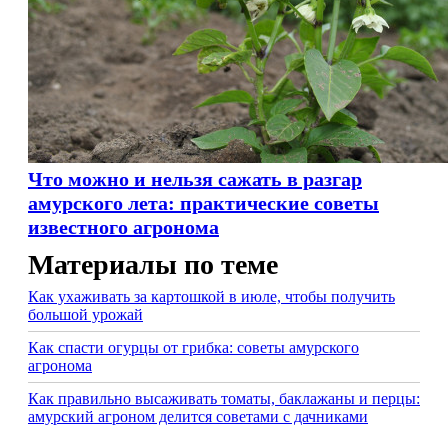
Что можно и нельзя сажать в разгар
амурского лета: практические советы
известного агронома
Материалы по теме
Как ухаживать за картошкой в июле, чтобы получить
большой урожай
Как спасти огурцы от грибка: советы амурского
агронома
Как правильно высаживать томаты, баклажаны и перцы:
амурский агроном делится советами с дачниками