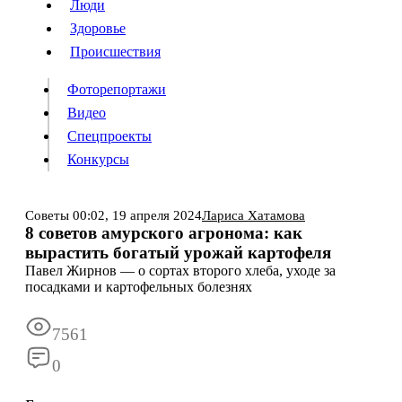
Люди
Люди
Здоровье
Здоровье
Происшествия
Происшествия
Фоторепортажи
Видео
Спецпроекты
Фоторепортажи
Видео
Конкурсы
Спецпроекты
Конкурсы
Войти
Советы
00:02,
19 апреля 2024
Лариса Хатамова
8 советов амурского агронома: как
вырастить богатый урожай картофеля
Информация
Подписка
Реклама
Все новости
Архив
Павел Жирнов — о сортах второго хлеба, уходе за
посадками и картофельных болезнях
7561
0