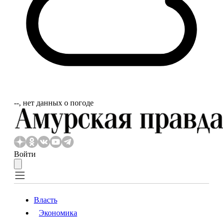
‐‐, нет данных о погоде
Войти
Власть
Экономика
Власть
Экономика