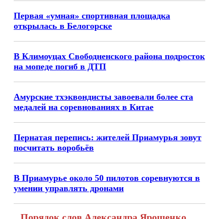
Первая «умная» спортивная площадка
открылась в Белогорске
В Климоуцах Свободненского района подросток
на мопеде погиб в ДТП
Амурские тхэквондисты завоевали более ста
медалей на соревнованиях в Китае
Пернатая перепись: жителей Приамурья зовут
посчитать воробьёв
В Приамурье около 50 пилотов соревнуются в
умении управлять дронами
Порядок слов Александра Ярошенко