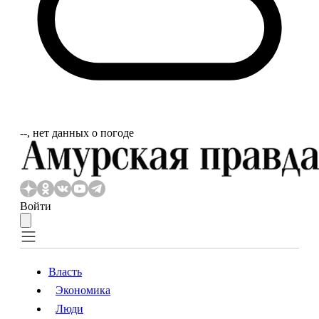
‐‐, нет данных о погоде
Войти
Власть
Экономика
Власть
Экономика
Люди