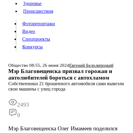
Люди
Здоровье
Здоровье
Происшествия
Происшествия
Фоторепортажи
Видео
Спецпроекты
Фоторепортажи
Видео
Конкурсы
Спецпроекты
Конкурсы
Войти
Общество
08:55,
26 июня 2024
Евгений Белолипецкий
Мэр Благовещенска призвал горожан и
автолюбителей бороться с автохламом
Информация
Подписка
Реклама
Все новости
Архив
Собственники 21 брошенного автомобиля сами вывезли
свои машины с улиц города
2493
0
Мэр Благовещенска Олег Имамеев поделился