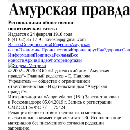
Региональная общественно-
политическая газета
Издается с 24 февраля 1918 года
8 (41-62) 35-17-91 novostiap@gmail.com
Власть
Спецоперация
Общество
Амурская
осень
Экономика
Происшествия
Коронавирус
Еда
Здоровье
Сов
Информация
Подписка
Реклама
|
Все
новости
Архив
Видео
Фоторепортажи
© 2002 - 2026 ООО «Издательский дом “Амурская
правда“» Главный редактор – Е. Павлова
Учредитель — общество с ограниченной
ответственностью «Издательский дом “Амурская
правда“».
Интернет-портал «Ampravda.ru» (16+) Зарегистрирован
в Роскомнадзоре 05.04.2019 г. Запись о регистрации
СМИ: ЭЛ № ФС 77 — 75424
Редакция не несет ответственности за мнения,
высказанные в комментариях читателей. Использование
материалов без письменного согласия редакции
запрещено.