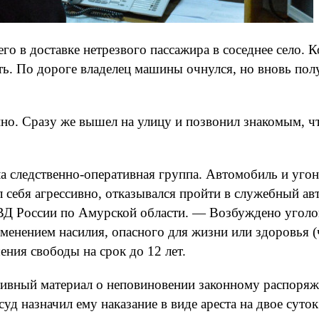
го в доставке нетрезвого пассажира в соседнее село.
уть. По дороге владелец машины очнулся, но вновь пол
но. Сразу же вышел на улицу и позвонил знакомым, чт
а следственно-оперативная группа. Автомобиль и уго
ел себя агрессивно, отказывался пройти в служебный 
ВД России по Амурской области. — Возбуждено уголо
енением насилия, опасного для жизни или здоровья (ч
ния свободы на срок до 12 лет.
ативный материал о неповиновении законному распоряж
д назначил ему наказание в виде ареста на двое суток