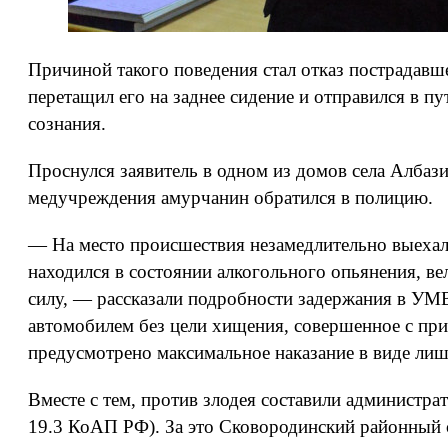
Причиной такого поведения стал отказ пострадавше
перетащил его на заднее сидение и отправился в п
сознания.
Проснулся заявитель в одном из домов села Албази
медучреждения амурчанин обратился в полицию.
— На место происшествия незамедлительно выехал
находился в состоянии алкогольного опьянения, в
силу, — рассказали подробности задержания в УМ
автомобилем без цели хищения, совершенное с прим
предусмотрено максимальное наказание в виде лише
Вместе с тем, против злодея составили администр
19.3 КоАП РФ). За это Сковородинский районный су