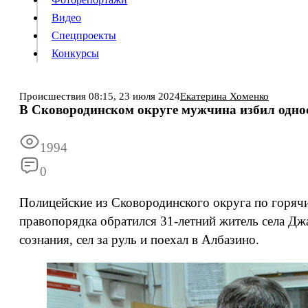
Видео
Конкурсы
Спецпроекты
Конкурсы
Войти
Происшествия
08:15,
23 июля 2024
Екатерина Хоменко
В Сковородинском округе мужчина избил односе
Информация
Подписка
Реклама
Все новости
Архив
1994
0
Полицейские из Сковородинского округа по горячи
правопорядка обратился 31-летний житель села Джа
сознания, сел за руль и поехал в Албазино.