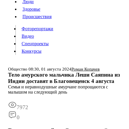
Люди
Люди
Здоровье
Здоровье
Происшествия
Происшествия
Фоторепортажи
Видео
Спецпроекты
Фоторепортажи
Видео
Конкурсы
Спецпроекты
Конкурсы
Войти
Общество
08:30,
01 августа 2024
Роман Копачев
Тело амурского мальчика Леши Саяпина из
Индии доставят в Благовещенск 4 августа
Информация
Подписка
Реклама
Все новости
Архив
Семья и неравнодушные амурчане попрощаются с
малышом на следующий день
7972
0