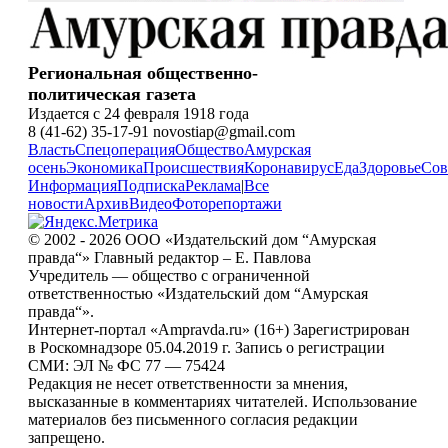
Региональная общественно-
политическая газета
Издается с 24 февраля 1918 года
8 (41-62) 35-17-91 novostiap@gmail.com
Власть
Спецоперация
Общество
Амурская
осень
Экономика
Происшествия
Коронавирус
Еда
Здоровье
Сов
Информация
Подписка
Реклама
|
Все
новости
Архив
Видео
Фоторепортажи
© 2002 - 2026 ООО «Издательский дом “Амурская
правда“» Главный редактор – Е. Павлова
Учредитель — общество с ограниченной
ответственностью «Издательский дом “Амурская
правда“».
Интернет-портал «Ampravda.ru» (16+) Зарегистрирован
в Роскомнадзоре 05.04.2019 г. Запись о регистрации
СМИ: ЭЛ № ФС 77 — 75424
Редакция не несет ответственности за мнения,
высказанные в комментариях читателей. Использование
материалов без письменного согласия редакции
запрещено.