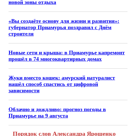
новой зоны отдыха
«Вы создаёте основу для жизни и развития»:
губернатор Приамурья поздравил с Днём
строителя
Новые сети и крыша: в Приамурье капремонт
прошёл в 74 многоквартирных домах
Жуки вместо кошек: амурский натуралист
нашёл способ спастись от цифровой
зависимости
Облачно и дождливо: прогноз погоды в
Приамурье на 9 августа
Порядок слов Александра Ярошенко