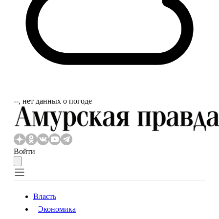
‐‐, нет данных о погоде
Войти
Власть
Экономика
Власть
Экономика