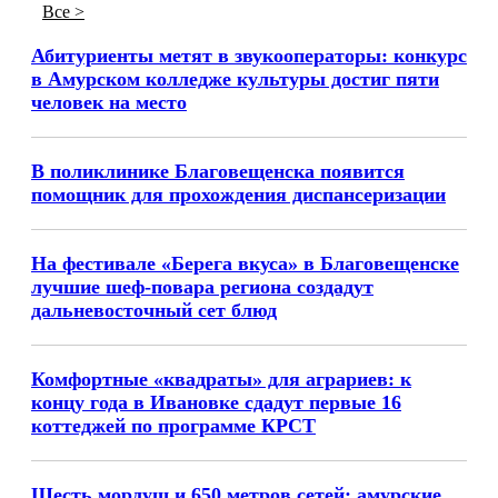
Все >
Абитуриенты метят в звукооператоры: конкурс
в Амурском колледже культуры достиг пяти
человек на место
В поликлинике Благовещенска появится
помощник для прохождения диспансеризации
На фестивале «Берега вкуса» в Благовещенске
лучшие шеф-повара региона создадут
дальневосточный сет блюд
Комфортные «квадраты» для аграриев: к
концу года в Ивановке сдадут первые 16
коттеджей по программе КРСТ
Шесть мордуш и 650 метров сетей: амурские