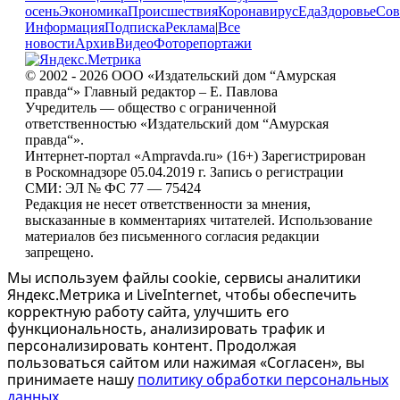
осень
Экономика
Происшествия
Коронавирус
Еда
Здоровье
Сов
Информация
Подписка
Реклама
|
Все
новости
Архив
Видео
Фоторепортажи
© 2002 - 2026 ООО «Издательский дом “Амурская
правда“» Главный редактор – Е. Павлова
Учредитель — общество с ограниченной
ответственностью «Издательский дом “Амурская
правда“».
Интернет-портал «Ampravda.ru» (16+) Зарегистрирован
в Роскомнадзоре 05.04.2019 г. Запись о регистрации
СМИ: ЭЛ № ФС 77 — 75424
Редакция не несет ответственности за мнения,
высказанные в комментариях читателей. Использование
материалов без письменного согласия редакции
запрещено.
Мы используем файлы cookie, сервисы аналитики
Яндекс.Метрика и LiveInternet, чтобы обеспечить
корректную работу сайта, улучшить его
функциональность, анализировать трафик и
персонализировать контент. Продолжая
пользоваться сайтом или нажимая «Согласен», вы
принимаете нашу
политику обработки персональных
данных
.