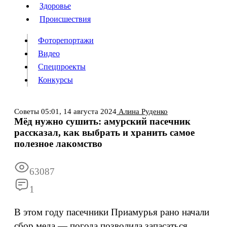
Люди
Здоровье
Здоровье
Происшествия
Происшествия
Фоторепортажи
Видео
Спецпроекты
Фоторепортажи
Видео
Конкурсы
Спецпроекты
Конкурсы
Войти
Советы
05:01,
14 августа 2024
Алина Руденко
Мёд нужно сушить: амурский пасечник
рассказал, как выбрать и хранить самое
Информация
Подписка
Реклама
Все новости
Архив
полезное лакомство
63087
1
В этом году пасечники Приамурья рано начали
сбор меда — погода позволила запасаться