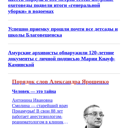
охотоведы подвели итоги «генеральной
уборки» в водоемах
Успешно приемку прошли почти все детсады и
школы Благовещенска
Амурские архивисты обнаружили 120-летние
документы с личной подписью Марии Кнауф-
Каминской
Порядок слов Александра Ярошенко
Человек — это тайна
Антонина Ивановна
Смолина — старейший врач
Приамурья! В свои 88 лет
работает анестезиологом-
реаниматологом в клинике
кардиохирургии Амурской