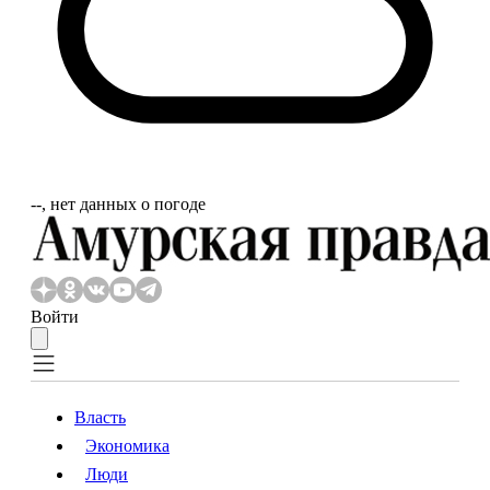
‐‐, нет данных о погоде
Войти
Власть
Экономика
Власть
Экономика
Люди