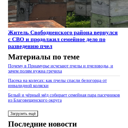
Житель Свободненского района вернулся
с СВО и продолжил семейное дело по
разведению пчел
Материалы по теме
Почему в Приамурье исчезают пчелы и пчеловоды, и
зачем полям нужна гречиха
Пасека на колесах: как пчелы спасли белогорца от
инвалидной коляски
Белый и чёрный мёд собирает семейная пара пасечников
из Благовещенского округа
Загрузить ещё
Последние новости