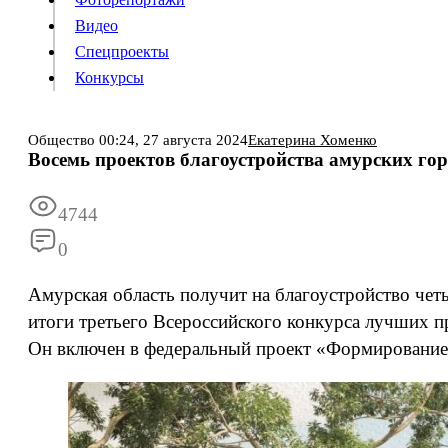
Видео
Конкурсы
Спецпроекты
Конкурсы
Войти
Общество
00:24,
27 августа 2024
Екатерина Хоменко
Восемь проектов благоустройства амурских го
Информация
Подписка
Реклама
Все новости
Архив
4744
0
Амурская область получит на благоустройство чет
итоги третьего Всероссийского конкурса лучших п
Он включен в федеральный проект «Формирование 