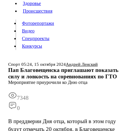
Люди
Здоровье
Здоровье
Происшествия
Происшествия
Фоторепортажи
Видео
Спецпроекты
Фоторепортажи
Видео
Конкурсы
Спецпроекты
Конкурсы
Войти
Спорт
05:24,
15 октября 2024
Андрей Ленский
Пап Благовещенска приглашают показать
силу и ловкость на соревнованиях по ГТО
Информация
Подписка
Реклама
Все новости
Архив
Мероприятие приурочили ко Дню отца
7348
0
В преддверии Дня отца, который в этом году
будут отмечать 20 октября, в Благовещенске