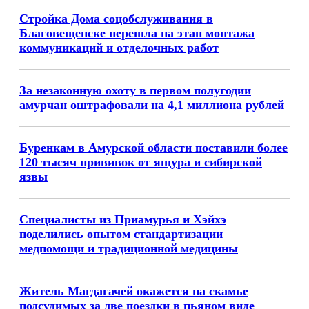
Стройка Дома соцобслуживания в
Благовещенске перешла на этап монтажа
коммуникаций и отделочных работ
За незаконную охоту в первом полугодии
амурчан оштрафовали на 4,1 миллиона рублей
Буренкам в Амурской области поставили более
120 тысяч прививок от ящура и сибирской
язвы
Специалисты из Приамурья и Хэйхэ
поделились опытом стандартизации
медпомощи и традиционной медицины
Житель Магдагачей окажется на скамье
подсудимых за две поездки в пьяном виде