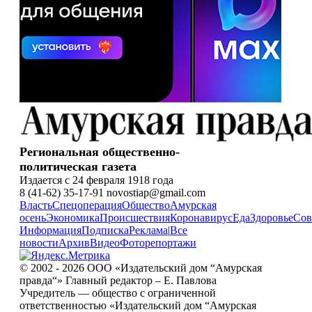
Региональная общественно-
политическая газета
Издается с 24 февраля 1918 года
8 (41-62) 35-17-91 novostiap@gmail.com
Власть
Спецоперация
Общество
Амурская
осень
Экономика
Происшествия
Коронавирус
Еда
Здоровье
Сов
Информация
Подписка
Реклама
|
Все
новости
Архив
Видео
Фоторепортажи
© 2002 - 2026 ООО «Издательский дом “Амурская
правда“» Главный редактор – Е. Павлова
Учредитель — общество с ограниченной
ответственностью «Издательский дом “Амурская