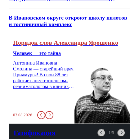
В Ивановском округе откроют школу пилотов
и гостиничный комплекс
Порядок слов Александра Ярошенко
Человек — это тайна
Антонина Ивановна
Смолина — старейший врач
Приамурья! В свои 88 лет
работает анестезиологом-
реаниматологом в клинике
кардиохирургии Амурской
медицинской академии.
Монолог врача с 66-летним
стажем о жизни, смерти
03.08.2026
душе и духе. Откровенно о
любви, профессиональном
выгорании и Боге.
Газификация
1/5