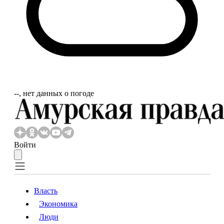
‐‐, нет данных о погоде
Войти
Власть
Экономика
Власть
Экономика
Люди