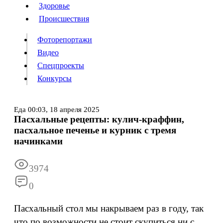
Люди
Здоровье
Здоровье
Происшествия
Происшествия
Фоторепортажи
Видео
Спецпроекты
Фоторепортажи
Видео
Конкурсы
Спецпроекты
Конкурсы
Войти
Еда
00:03,
18 апреля 2025
Пасхальные рецепты: кулич-краффин,
пасхальное печенье и курник с тремя
Информация
Подписка
Реклама
Все новости
Архив
начинками
3974
0
Пасхальный стол мы накрываем раз в году, так
что по возможности не стоит скупиться ни с