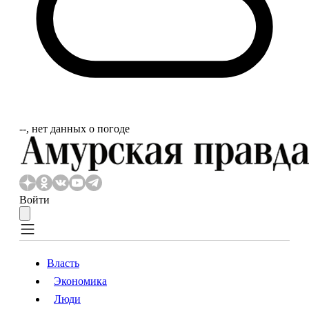
‐‐, нет данных о погоде
Войти
Власть
Экономика
Власть
Экономика
Люди