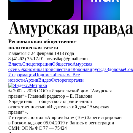
Региональная общественно-
политическая газета
Издается с 24 февраля 1918 года
8 (41-62) 35-17-91 novostiap@gmail.com
Власть
Спецоперация
Общество
Амурская
осень
Экономика
Происшествия
Коронавирус
Еда
Здоровье
Сов
Информация
Подписка
Реклама
|
Все
новости
Архив
Видео
Фоторепортажи
© 2002 - 2026 ООО «Издательский дом “Амурская
правда“» Главный редактор – Е. Павлова
Учредитель — общество с ограниченной
ответственностью «Издательский дом “Амурская
правда“».
Интернет-портал «Ampravda.ru» (16+) Зарегистрирован
в Роскомнадзоре 05.04.2019 г. Запись о регистрации
СМИ: ЭЛ № ФС 77 — 75424