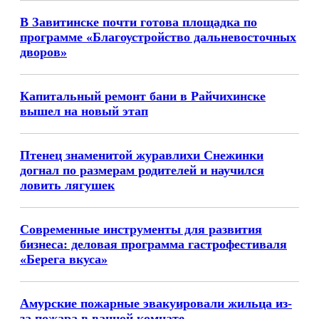
В Завитинске почти готова площадка по
программе «Благоустройство дальневосточных
дворов»
Капитальный ремонт бани в Райчихинске
вышел на новый этап
Птенец знаменитой журавлихи Снежинки
догнал по размерам родителей и научился
ловить лягушек
Современные инструменты для развития
бизнеса: деловая программа гастрофестиваля
«Берега вкуса»
Амурские пожарные эвакуировали жильца из-
за пожара в ванной комнате