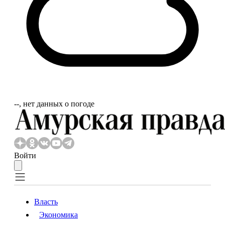
‐‐, нет данных о погоде
Войти
Власть
Экономика
Власть
Экономика