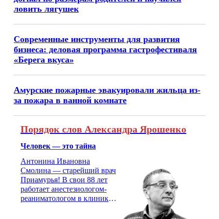
ловить лягушек
Современные инструменты для развития
бизнеса: деловая программа гастрофестиваля
«Берега вкуса»
Амурские пожарные эвакуировали жильца из-
за пожара в ванной комнате
Порядок слов Александра Ярошенко
Человек — это тайна
Антонина Ивановна
Смолина — старейший врач
Приамурья! В свои 88 лет
работает анестезиологом-
реаниматологом в клинике
кардиохирургии Амурской
медицинской академии.