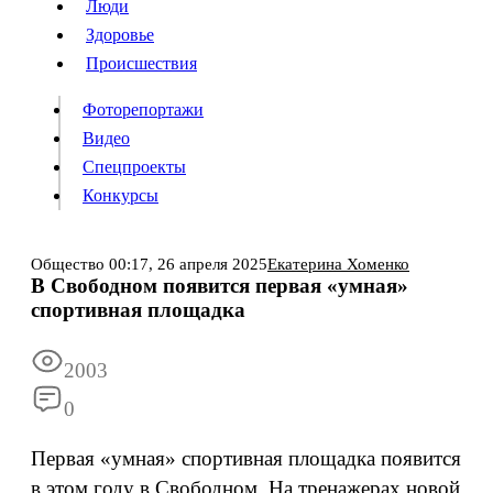
Люди
Люди
Здоровье
Здоровье
Происшествия
Происшествия
Фоторепортажи
Видео
Спецпроекты
Фоторепортажи
Видео
Конкурсы
Спецпроекты
Конкурсы
Войти
Общество
00:17,
26 апреля 2025
Екатерина Хоменко
В Свободном появится первая «умная»
спортивная площадка
Информация
Подписка
Реклама
Все новости
Архив
2003
0
Первая «умная» спортивная площадка появится
в этом году в Свободном. На тренажерах новой