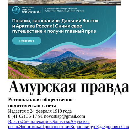
Региональная общественно-
политическая газета
Издается с 24 февраля 1918 года
8 (41-62) 35-17-91 novostiap@gmail.com
Власть
Спецоперация
Общество
Амурская
осень
Экономика
Происшествия
Коронавирус
Еда
Здоровье
Сов