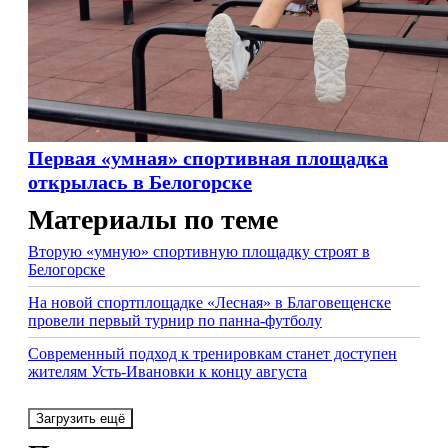
Первая «умная» спортивная площадка
открылась в Белогорске
Материалы по теме
Вторую «умную» спортивную площадку строят в
Белогорске
На новой спортплощадке «Лесная» в Благовещенске
провели первый турнир по панна-футболу
Современный подход к тренировкам станет доступен
жителям Усть-Ивановки к концу августа
Загрузить ещё