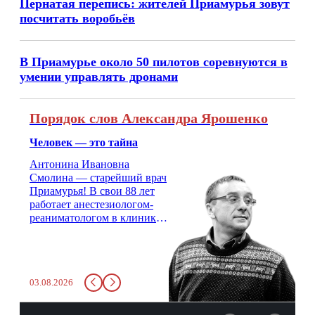
Пернатая перепись: жителей Приамурья зовут
посчитать воробьёв
В Приамурье около 50 пилотов соревнуются в
умении управлять дронами
Порядок слов Александра Ярошенко
Человек — это тайна
Антонина Ивановна
Смолина — старейший врач
Приамурья! В свои 88 лет
работает анестезиологом-
реаниматологом в клинике
кардиохирургии Амурской
медицинской академии.
Монолог врача с 66-летним
стажем о жизни, смерти
03.08.2026
душе и духе. Откровенно о
любви, профессиональном
выгорании и Боге.