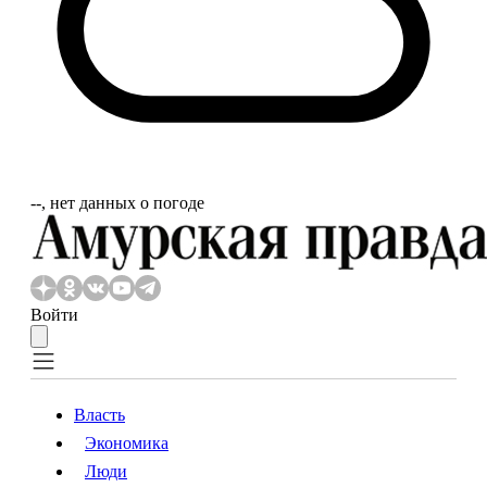
‐‐, нет данных о погоде
Войти
Власть
Экономика
Власть
Экономика
Люди