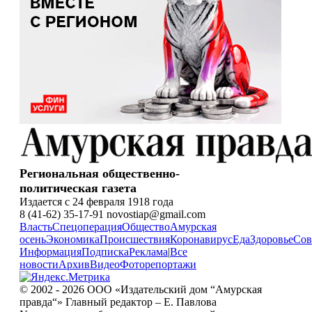
Региональная общественно-
политическая газета
Издается с 24 февраля 1918 года
8 (41-62) 35-17-91 novostiap@gmail.com
Власть
Спецоперация
Общество
Амурская
осень
Экономика
Происшествия
Коронавирус
Еда
Здоровье
Сов
Информация
Подписка
Реклама
|
Все
новости
Архив
Видео
Фоторепортажи
© 2002 - 2026 ООО «Издательский дом “Амурская
правда“» Главный редактор – Е. Павлова