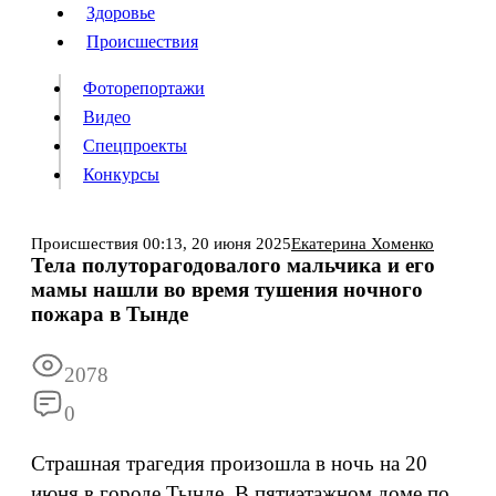
Люди
Здоровье
Здоровье
Происшествия
Происшествия
Фоторепортажи
Видео
Спецпроекты
Фоторепортажи
Видео
Конкурсы
Спецпроекты
Конкурсы
Войти
Происшествия
00:13,
20 июня 2025
Екатерина Хоменко
Тела полуторагодовалого мальчика и его
мамы нашли во время тушения ночного
Информация
Подписка
Реклама
Все новости
Архив
пожара в Тынде
2078
0
Страшная трагедия произошла в ночь на 20
июня в городе Тынде. В пятиэтажном доме по