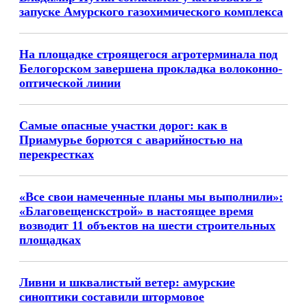
запуске Амурского газохимического комплекса
На площадке строящегося агротерминала под
Белогорском завершена прокладка волоконно-
оптической линии
Самые опасные участки дорог: как в
Приамурье борются с аварийностью на
перекрестках
«Все свои намеченные планы мы выполнили»:
«Благовещенскстрой» в настоящее время
возводит 11 объектов на шести строительных
площадках
Ливни и шквалистый ветер: амурские
синоптики составили штормовое