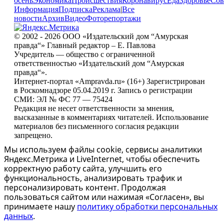
осень
Экономика
Происшествия
Коронавирус
Еда
Здоровье
Сов
Информация
Подписка
Реклама
|
Все
новости
Архив
Видео
Фоторепортажи
© 2002 - 2026 ООО «Издательский дом “Амурская
правда“» Главный редактор – Е. Павлова
Учредитель — общество с ограниченной
ответственностью «Издательский дом “Амурская
правда“».
Интернет-портал «Ampravda.ru» (16+) Зарегистрирован
в Роскомнадзоре 05.04.2019 г. Запись о регистрации
СМИ: ЭЛ № ФС 77 — 75424
Редакция не несет ответственности за мнения,
высказанные в комментариях читателей. Использование
материалов без письменного согласия редакции
запрещено.
Мы используем файлы cookie, сервисы аналитики
Яндекс.Метрика и LiveInternet, чтобы обеспечить
корректную работу сайта, улучшить его
функциональность, анализировать трафик и
персонализировать контент. Продолжая
пользоваться сайтом или нажимая «Согласен», вы
принимаете нашу
политику обработки персональных
данных
.