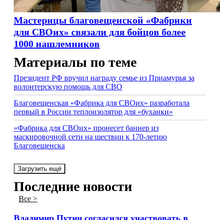
Мастерицы благовещенской «Фабрики
для СВОих» связали для бойцов более
1000 нашлемников
Материалы по теме
Президент РФ вручил награду семье из Приамурья за
волонтерскую помощь для СВО
Благовещенская «Фабрика для СВОих» разработала
первый в России теплоизолятор для «буханки»
«Фабрика для СВОих» пронесет баннер из
маскировочной сети на шествии к 170-летию
Благовещенска
Загрузить ещё
Последние новости
Все >
Владимир Путин согласился участвовать в