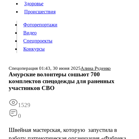
Люди
Здоровье
Здоровье
Происшествия
Происшествия
Фоторепортажи
Видео
Спецпроекты
Фоторепортажи
Видео
Конкурсы
Спецпроекты
Конкурсы
Войти
Спецоперация
01:43,
30 июня 2025
Алина Руденко
Амурские волонтеры сошьют 700
комплектов спецодежды для раненных
Информация
Подписка
Реклама
Все новости
Архив
участников СВО
1529
0
Швейная мастерская, которую запустила в
работу патриотическая организация «Фабрика