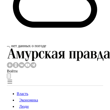
‐‐, нет данных о погоде
Войти
Власть
Экономика
Власть
Экономика
Люди