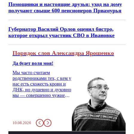
Помощники и настоящие друзья: уход на дому
получают свыше 600 пенсионеров Приамурья
Губернатор Василий Орлов оценил бистро,
которое открыл участник СВО в Ивановке
Порядок слов Александра Ярошенко
Да будет воля моя!
Мы часто считаем
родственниками тех, с кем у
нас есть схожесть крови и
ДНК, но душевно и духовно
мы — совершенно чужие
люди. На свадьбу надо
позвать двоюродного брата,
с которым не общался года
три, не меньше. Как не
10.08.2026
позвать? Родственник.
Неудобно.