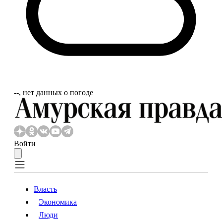
‐‐, нет данных о погоде
Войти
Власть
Экономика
Власть
Экономика
Люди