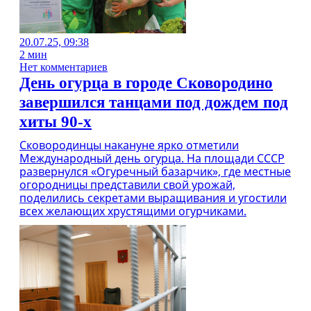
20.07.25, 09:38
2 мин
Нет комментариев
День огурца в городе Сковородино
завершился танцами под дождем под
хиты 90-х
Сковородинцы накануне ярко отметили
Международный день огурца. На площади СССР
развернулся «Огуречный базарчик», где местные
огородницы представили свой урожай,
поделились секретами выращивания и угостили
всех желающих хрустящими огурчиками.