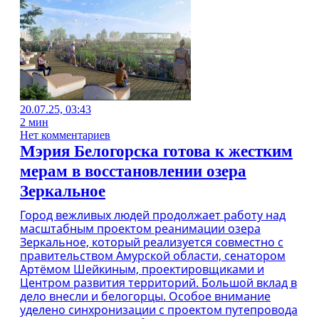
20.07.25, 03:43
2 мин
Нет комментариев
Мэрия Белогорска готова к жестким
мерам в восстановлении озера
Зеркальное
Город вежливых людей продолжает работу над
масштабным проектом реанимации озера
Зеркальное, который реализуется совместно с
правительством Амурской области, сенатором
Артёмом Шейкиным, проектировщиками и
Центром развития территорий. Большой вклад в
дело внесли и белогорцы. Особое внимание
уделено синхронизации с проектом путепровода