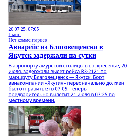
20.07.25, 07:05
1 мин
Нет комментариев
Авиарейс из Благовещенска в
Якутск задержали на сутки
В аэропорту амурской столицы в воскресенье, 20
июля, задержали вылет рейса R3-2121 по
маршруту Благовещенск — Якутск. Борт
авиакомпании «Якутия» первоначально должен
был отправиться в 07:05, теперь
предварительно вылетит 21 июля в 07:25 по
местному времени.