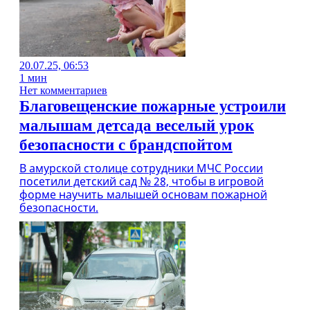
20.07.25, 06:53
1 мин
Нет комментариев
Благовещенские пожарные устроили
малышам детсада веселый урок
безопасности с брандспойтом
В амурской столице сотрудники МЧС России
посетили детский сад № 28, чтобы в игровой
форме научить малышей основам пожарной
безопасности.