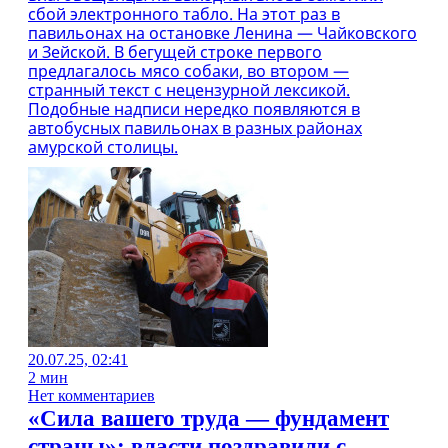
сбой электронного табло. На этот раз в
павильонах на остановке Ленина — Чайковского
и Зейской. В бегущей строке первого
предлагалось мясо собаки, во втором —
странный текст с нецензурной лексикой.
Подобные надписи нередко появляются в
автобусных павильонах в разных районах
амурской столицы.
20.07.25, 02:41
2 мин
Нет комментариев
«Сила вашего труда — фундамент
страны»: власти поздравили с