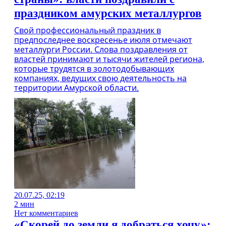
праздником амурских металлургов
Свой профессиональный праздник в
предпоследнее воскресенье июля отмечают
металлурги России. Слова поздравления от
властей принимают и тысячи жителей региона,
которые трудятся в золотодобывающих
компаниях, ведущих свою деятельность на
территории Амурской области.
20.07.25, 02:19
2 мин
Нет комментариев
«Скорей до земли я добраться хочу»: