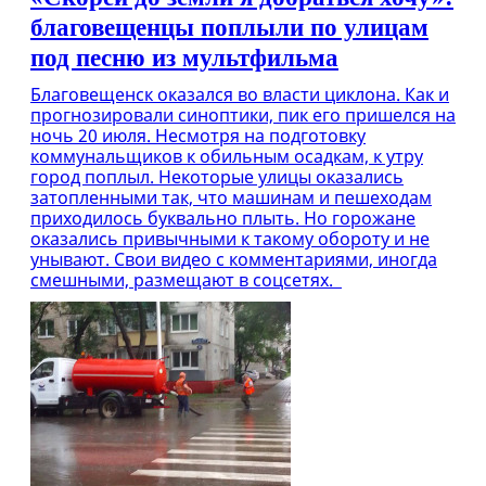
благовещенцы поплыли по улицам
под песню из мультфильма
Благовещенск оказался во власти циклона. Как и
прогнозировали синоптики, пик его пришелся на
ночь 20 июля. Несмотря на подготовку
коммунальщиков к обильным осадкам, к утру
город поплыл. Некоторые улицы оказались
затопленными так, что машинам и пешеходам
приходилось буквально плыть. Но горожане
оказались привычными к такому обороту и не
унывают. Свои видео с комментариями, иногда
смешными, размещают в соцсетях.