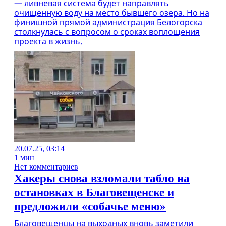
— ливневая система будет направлять
очищенную воду на место бывшего озера. Но на
финишной прямой администрация Белогорска
столкнулась с вопросом о сроках воплощения
проекта в жизнь.
20.07.25, 03:14
1 мин
Нет комментариев
Хакеры снова взломали табло на
остановках в Благовещенске и
предложили «собачье меню»
Благовещенцы на выходных вновь заметили