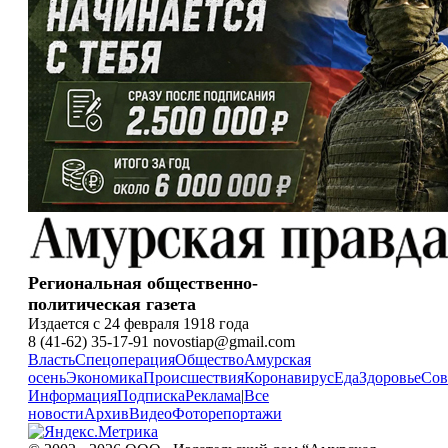
Региональная общественно-
политическая газета
Издается с 24 февраля 1918 года
8 (41-62) 35-17-91 novostiap@gmail.com
Власть
Спецоперация
Общество
Амурская
осень
Экономика
Происшествия
Коронавирус
Еда
Здоровье
Сов
Информация
Подписка
Реклама
|
Все
новости
Архив
Видео
Фоторепортажи