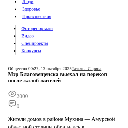
Люди
Люди
Здоровье
Здоровье
Происшествия
Происшествия
Фоторепортажи
Видео
Спецпроекты
Фоторепортажи
Видео
Конкурсы
Спецпроекты
Конкурсы
Войти
Общество
00:27,
13 октября 2025
Татьяна Ларина
Мэр Благовещенска выехал на перекоп
после жалоб жителей
Информация
Подписка
Реклама
Все новости
Архив
2000
0
Жители домов в районе Мухина — Амурской
областной столицы обратились в