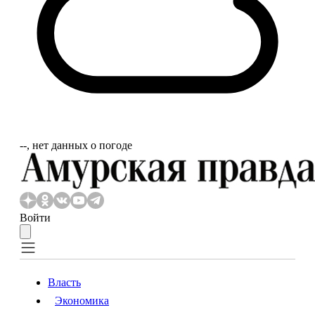
‐‐, нет данных о погоде
Войти
Власть
Экономика
Власть
Экономика