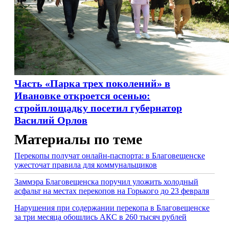
Часть «Парка трех поколений» в
Ивановке откроется осенью:
стройплощадку посетил губернатор
Василий Орлов
Материалы по теме
Перекопы получат онлайн-паспорта: в Благовещенске
ужесточат правила для коммунальщиков
Заммэра Благовещенска поручил уложить холодный
асфальт на местах перекопов на Горького до 23 февраля
Нарушения при содержании перекопа в Благовещенске
за три месяца обошлись АКС в 260 тысяч рублей