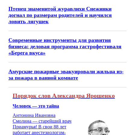
Птенец знаменитой журавлихи Снежинки
догнал по размерам родителей и научился
ловить лягушек
Современные инструменты для развития
бизнеса: деловая программа гастрофестиваля
«Берега вкуса»
Амурские пожарные эвакуировали жильца из-
за пожара в ванной комнате
Порядок слов Александра Ярошенко
Человек — это тайна
Антонина Ивановна
Смолина — старейший врач
Приамурья! В свои 88 лет
работает анестезиологом-