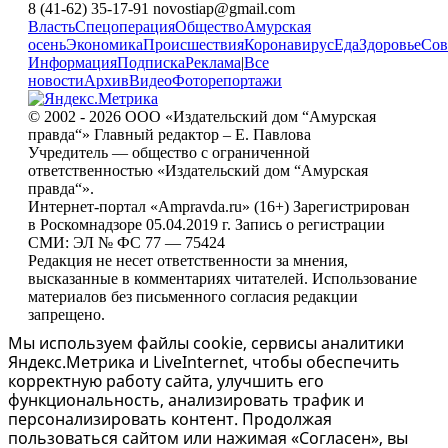
8 (41-62) 35-17-91 novostiap@gmail.com
Власть
Спецоперация
Общество
Амурская
осень
Экономика
Происшествия
Коронавирус
Еда
Здоровье
Сов
Информация
Подписка
Реклама
|
Все
новости
Архив
Видео
Фоторепортажи
© 2002 - 2026 ООО «Издательский дом “Амурская
правда“» Главный редактор – Е. Павлова
Учредитель — общество с ограниченной
ответственностью «Издательский дом “Амурская
правда“».
Интернет-портал «Ampravda.ru» (16+) Зарегистрирован
в Роскомнадзоре 05.04.2019 г. Запись о регистрации
СМИ: ЭЛ № ФС 77 — 75424
Редакция не несет ответственности за мнения,
высказанные в комментариях читателей. Использование
материалов без письменного согласия редакции
запрещено.
Мы используем файлы cookie, сервисы аналитики
Яндекс.Метрика и LiveInternet, чтобы обеспечить
корректную работу сайта, улучшить его
функциональность, анализировать трафик и
персонализировать контент. Продолжая
пользоваться сайтом или нажимая «Согласен», вы