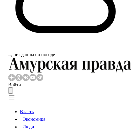
‐‐, нет данных о погоде
Войти
Власть
Экономика
Власть
Экономика
Люди