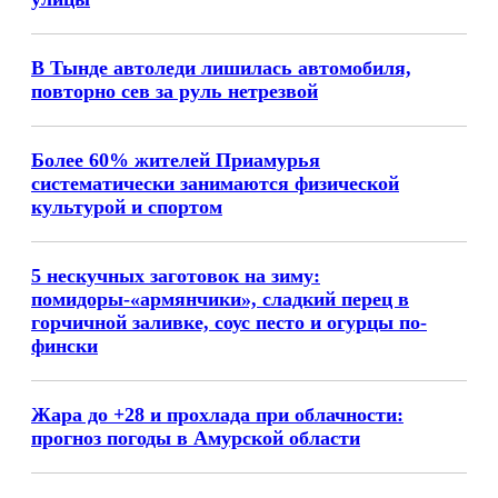
В Тынде автоледи лишилась автомобиля,
повторно сев за руль нетрезвой
Более 60% жителей Приамурья
систематически занимаются физической
культурой и спортом
5 нескучных заготовок на зиму:
помидоры-«армянчики», сладкий перец в
горчичной заливке, соус песто и огурцы по-
фински
Жара до +28 и прохлада при облачности:
прогноз погоды в Амурской области