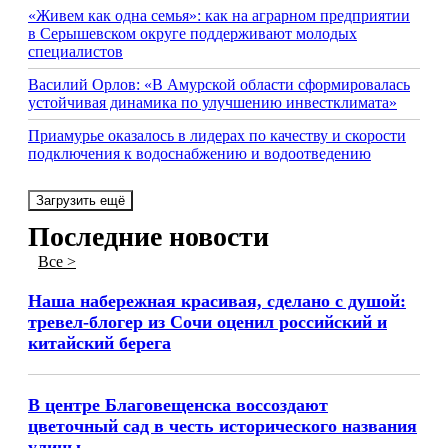
«Живем как одна семья»: как на аграрном предприятии
в Серышевском округе поддерживают молодых
специалистов
Василий Орлов: «В Амурской области сформировалась
устойчивая динамика по улучшению инвестклимата»
Приамурье оказалось в лидерах по качеству и скорости
подключения к водоснабжению и водоотведению
Загрузить ещё
Последние новости
Все >
Наша набережная красивая, сделано с душой:
тревел-блогер из Сочи оценил российский и
китайский берега
В центре Благовещенска воссоздают
цветочный сад в честь исторического названия
улицы