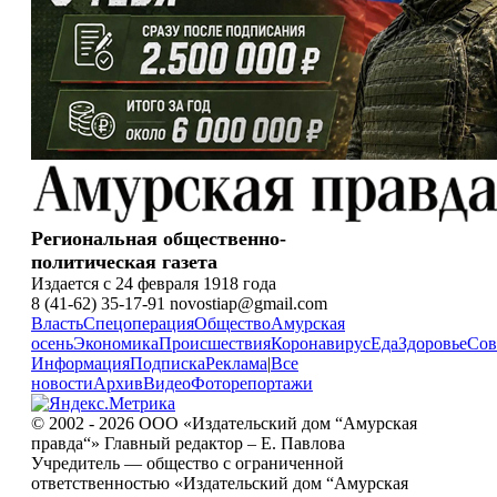
Региональная общественно-
политическая газета
Издается с 24 февраля 1918 года
8 (41-62) 35-17-91 novostiap@gmail.com
Власть
Спецоперация
Общество
Амурская
осень
Экономика
Происшествия
Коронавирус
Еда
Здоровье
Сов
Информация
Подписка
Реклама
|
Все
новости
Архив
Видео
Фоторепортажи
© 2002 - 2026 ООО «Издательский дом “Амурская
правда“» Главный редактор – Е. Павлова
Учредитель — общество с ограниченной
ответственностью «Издательский дом “Амурская