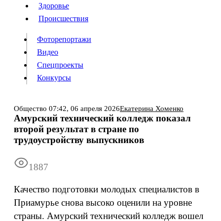
Люди
Здоровье
Здоровье
Происшествия
Происшествия
Фоторепортажи
Видео
Спецпроекты
Фоторепортажи
Видео
Конкурсы
Спецпроекты
Конкурсы
Войти
Общество
07:42,
06 апреля 2026
Екатерина Хоменко
Амурский технический колледж показал
второй результат в стране по
Информация
Подписка
Реклама
Все новости
Архив
трудоустройству выпускников
1887
Качество подготовки молодых специалистов в
Приамурье снова высоко оценили на уровне
страны. Амурский технический колледж вошел