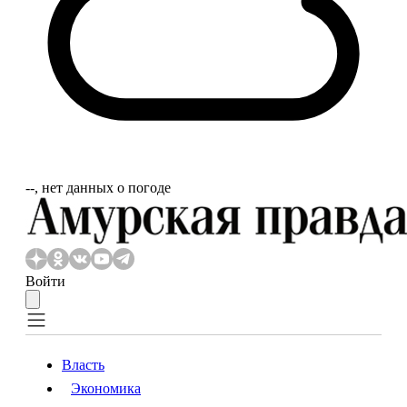
‐‐, нет данных о погоде
Войти
Власть
Экономика
Власть
Экономика