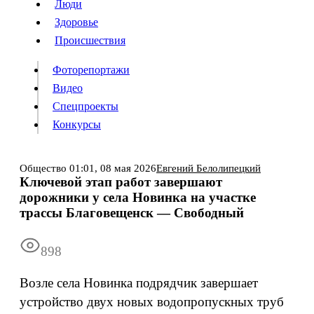
Люди
Люди
Здоровье
Здоровье
Происшествия
Происшествия
Фоторепортажи
Видео
Спецпроекты
Фоторепортажи
Видео
Конкурсы
Спецпроекты
Конкурсы
Войти
Общество
01:01,
08 мая 2026
Евгений Белолипецкий
Ключевой этап работ завершают
дорожники у села Новинка на участке
Информация
Подписка
Реклама
Все новости
Архив
трассы Благовещенск — Свободный
898
Возле села Новинка подрядчик завершает
устройство двух новых водопропускных труб