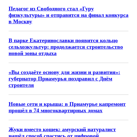
Педагог из Свободного стал «Гуру
физкультуры» и отправится на финал конкурса
в Москву
В парке Екатеринославки появится кольцо
сельхозкультур: продолжается строительство
новой зоны отдыха
«Вы создаёте основу для жизни и развития»:
губернатор Приамурья поздравил с Днём
строителя
Новые сети и крыша: в Приамурье капремонт
прошёл в 74 многоквартирных домах
Жуки вместо кошек: амурский натуралист
нашёл способ спастись от цифровой