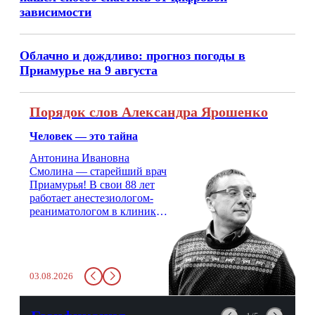
зависимости
Облачно и дождливо: прогноз погоды в
Приамурье на 9 августа
Порядок слов Александра Ярошенко
Человек — это тайна
Антонина Ивановна
Смолина — старейший врач
Приамурья! В свои 88 лет
работает анестезиологом-
реаниматологом в клинике
кардиохирургии Амурской
медицинской академии.
Монолог врача с 66-летним
стажем о жизни, смерти
03.08.2026
душе и духе. Откровенно о
любви, профессиональном
выгорании и Боге.