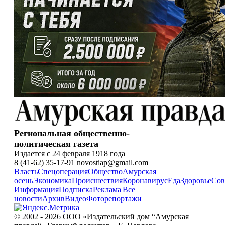
Региональная общественно-
политическая газета
Издается с 24 февраля 1918 года
8 (41-62) 35-17-91 novostiap@gmail.com
Власть
Спецоперация
Общество
Амурская
осень
Экономика
Происшествия
Коронавирус
Еда
Здоровье
Сов
Информация
Подписка
Реклама
|
Все
новости
Архив
Видео
Фоторепортажи
© 2002 - 2026 ООО «Издательский дом “Амурская