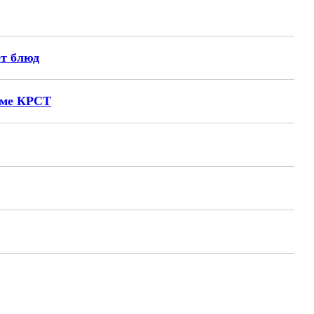
ет блюд
амме КРСТ