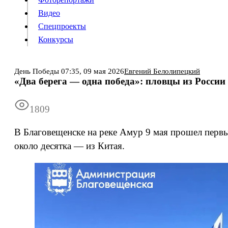
Видео
Конкурсы
Спецпроекты
Конкурсы
Войти
День Победы
07:35,
09 мая 2026
Евгений Белолипецкий
«Два берега — одна победа»: пловцы из Росси
Информация
Подписка
Реклама
Все новости
Архив
1809
В Благовещенске на реке Амур 9 мая прошел первы
около десятка — из Китая.