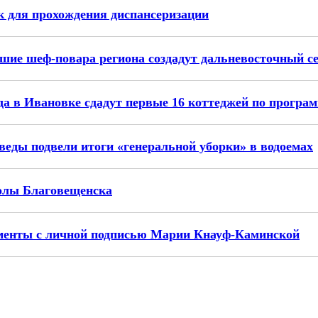
 для прохождения диспансеризации
чшие шеф-повара региона создадут дальневосточный с
да в Ивановке сдадут первые 16 коттеджей по прогр
веды подвели итоги «генеральной уборки» в водоемах
олы Благовещенска
ументы с личной подписью Марии Кнауф-Каминской