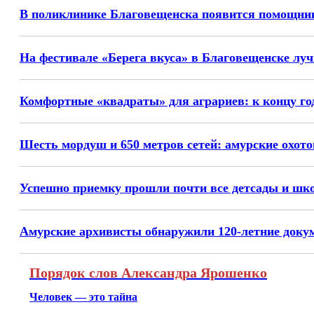
В поликлинике Благовещенска появится помощник
На фестивале «Берега вкуса» в Благовещенске лу
Комфортные «квадраты» для аграриев: к концу го
Шесть мордуш и 650 метров сетей: амурские охото
Успешно приемку прошли почти все детсады и шк
Амурские архивисты обнаружили 120-летние док
Порядок слов Александра Ярошенко
Человек — это тайна