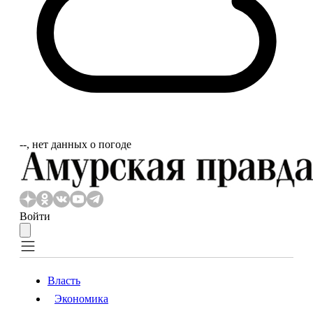
‐‐, нет данных о погоде
Войти
Власть
Экономика
Власть
Экономика