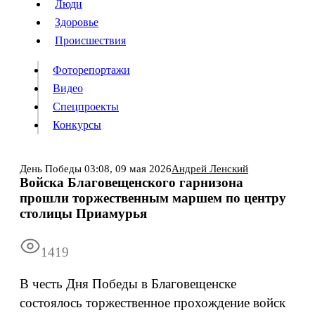
Люди
Люди
Здоровье
Здоровье
Происшествия
Происшествия
Фоторепортажи
Видео
Спецпроекты
Фоторепортажи
Видео
Конкурсы
Спецпроекты
Конкурсы
Войти
День Победы
03:08,
09 мая 2026
Андрей Ленский
Войска Благовещенского гарнизона
прошли торжественным маршем по центру
Информация
Подписка
Реклама
Все новости
Архив
столицы Приамурья
1419
В честь Дня Победы в Благовещенске
состоялось торжественное прохождение войск