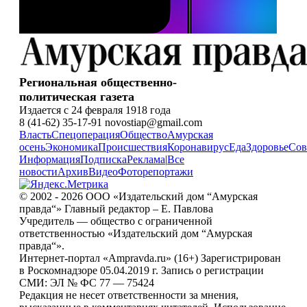
Региональная общественно-
политическая газета
Издается с 24 февраля 1918 года
8 (41-62) 35-17-91 novostiap@gmail.com
Власть
Спецоперация
Общество
Амурская
осень
Экономика
Происшествия
Коронавирус
Еда
Здоровье
Сов
Информация
Подписка
Реклама
|
Все
новости
Архив
Видео
Фоторепортажи
© 2002 - 2026 ООО «Издательский дом “Амурская
правда“» Главный редактор – Е. Павлова
Учредитель — общество с ограниченной
ответственностью «Издательский дом “Амурская
правда“».
Интернет-портал «Ampravda.ru» (16+) Зарегистрирован
в Роскомнадзоре 05.04.2019 г. Запись о регистрации
СМИ: ЭЛ № ФС 77 — 75424
Редакция не несет ответственности за мнения,