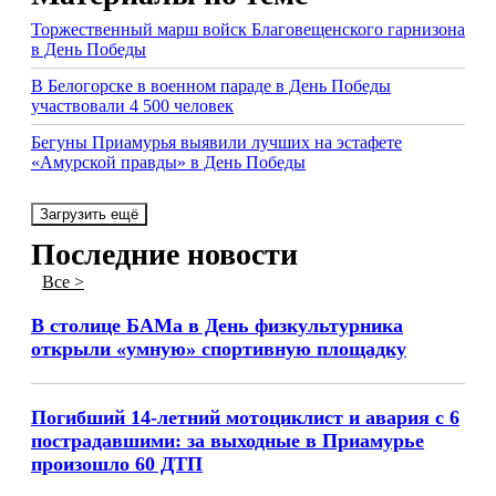
Торжественный марш войск Благовещенского гарнизона
в День Победы
В Белогорске в военном параде в День Победы
участвовали 4 500 человек
Бегуны Приамурья выявили лучших на эстафете
«Амурской правды» в День Победы
Загрузить ещё
Последние новости
Все >
В столице БАМа в День физкультурника
открыли «умную» спортивную площадку
Погибший 14-летний мотоциклист и авария с 6
пострадавшими: за выходные в Приамурье
произошло 60 ДТП