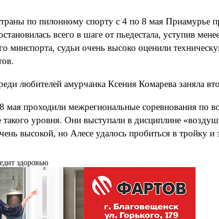
страны по пилонному спорту с 4 по 8 мая Приамурье п
становилась всего в шаге от пьедестала, уступив мене
ого минспорта, судьи очень высоко оценили техническ
тов.
реди любителей амурчанка Ксения Комарева заняла вто
 8 мая проходили межрегиональные соревнования по в
е такого уровня. Они выступали в дисциплине «воздуш
чень высокой, но Алесе удалось пробиться в тройку и
редит здоровью