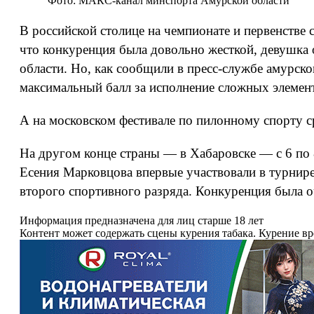
Фото: МАКС-канал минспорта Амурской области
В российской столице на чемпионате и первенстве 
что конкуренция была довольно жесткой, девушка о
области. Но, как сообщили в пресс-службе амурск
максимальный балл за исполнение сложных элемен
А на московском фестивале по пилонному спорту с
На другом конце страны — в Хабаровске — с 6 по
Есения Марковцова впервые участвовали в турнир
второго спортивного разряда. Конкуренция была о
Информация предназначена для лиц старше 18 лет
Контент может содержать сцены курения табака. Курение в