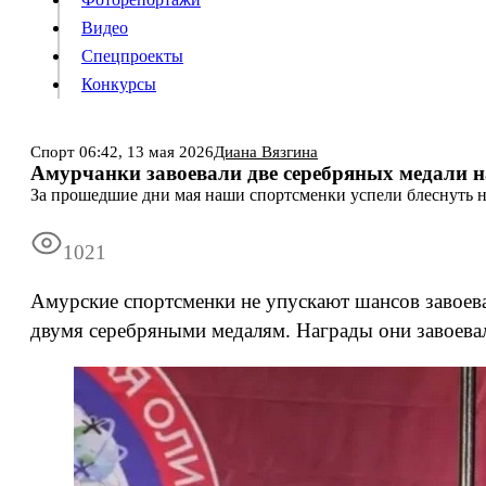
Видео
Конкурсы
Спецпроекты
Конкурсы
Войти
Спорт
06:42,
13 мая 2026
Диана Вязгина
Амурчанки завоевали две серебряных медали н
За прошедшие дни мая наши спортсменки успели блеснуть н
Информация
Подписка
Реклама
Все новости
Архив
1021
Амурские спортсменки не упускают шансов завоеват
двумя серебряными медалям. Награды они завоевал