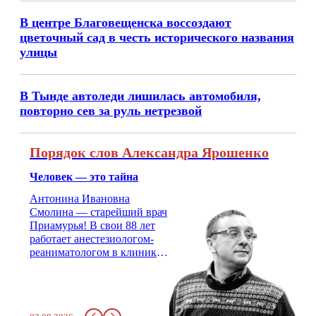
В центре Благовещенска воссоздают
цветочный сад в честь исторического названия
улицы
В Тынде автоледи лишилась автомобиля,
повторно сев за руль нетрезвой
Порядок слов Александра Ярошенко
Человек — это тайна
Антонина Ивановна
Смолина — старейший врач
Приамурья! В свои 88 лет
работает анестезиологом-
реаниматологом в клинике
кардиохирургии Амурской
медицинской академии.
Монолог врача с 66-летним
стажем о жизни, смерти