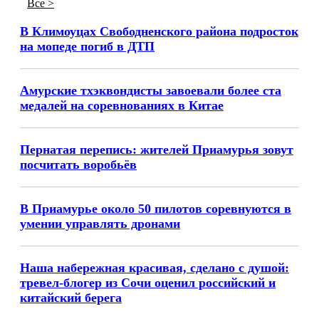
Все >
В Климоуцах Свободненского района подросток
на мопеде погиб в ДТП
Амурские тхэквондисты завоевали более ста
медалей на соревнованиях в Китае
Пернатая перепись: жителей Приамурья зовут
посчитать воробьёв
В Приамурье около 50 пилотов соревнуются в
умении управлять дронами
Наша набережная красивая, сделано с душой:
тревел-блогер из Сочи оценил российский и
китайский берега