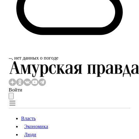
‐‐, нет данных о погоде
Войти
Власть
Экономика
Власть
Экономика
Люди