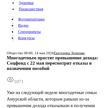
Люди
Здоровье
Здоровье
Происшествия
Происшествия
Фоторепортажи
Видео
Спецпроекты
Фоторепортажи
Видео
Конкурсы
Спецпроекты
Конкурсы
Войти
Общество
08:00,
14 мая 2026
Екатерина Хоменко
Многодетным простят превышение дохода:
Соцфонд с 22 мая пересмотрит отказы в
Информация
Подписка
Реклама
Все новости
Архив
назначении пособий
1071
Уже на следующей неделе многодетные семьи
Амурской области, которым раньше из-за
превышения дохода отказывали в получении