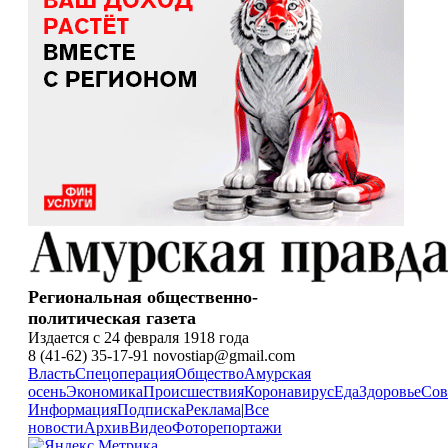
Региональная общественно-
политическая газета
Издается с 24 февраля 1918 года
8 (41-62) 35-17-91 novostiap@gmail.com
Власть
Спецоперация
Общество
Амурская
осень
Экономика
Происшествия
Коронавирус
Еда
Здоровье
Сов
Информация
Подписка
Реклама
|
Все
новости
Архив
Видео
Фоторепортажи