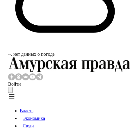
‐‐, нет данных о погоде
Войти
Власть
Экономика
Власть
Экономика
Люди