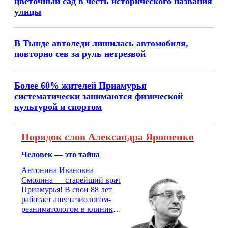
цветочный сад в честь исторического названия
улицы
В Тынде автоледи лишилась автомобиля,
повторно сев за руль нетрезвой
Более 60% жителей Приамурья
систематически занимаются физической
культурой и спортом
Порядок слов Александра Ярошенко
Человек — это тайна
Антонина Ивановна
Смолина — старейший врач
Приамурья! В свои 88 лет
работает анестезиологом-
реаниматологом в клинике
кардиохирургии Амурской