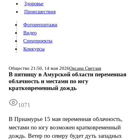
Люди
Здоровье
Здоровье
Происшествия
Происшествия
Фоторепортажи
Видео
Спецпроекты
Фоторепортажи
Видео
Конкурсы
Спецпроекты
Конкурсы
Войти
Общество
21:50,
14 мая 2026
Оксана Светлая
В пятницу в Амурской области переменная
облачность и местами по югу
Информация
Подписка
Реклама
Все новости
Архив
кратковременный дождь
1071
В Приамурье 15 мая переменная облачность,
местами по югу возможен кратковременный
дождь. Ветер по северу будет дуть западных