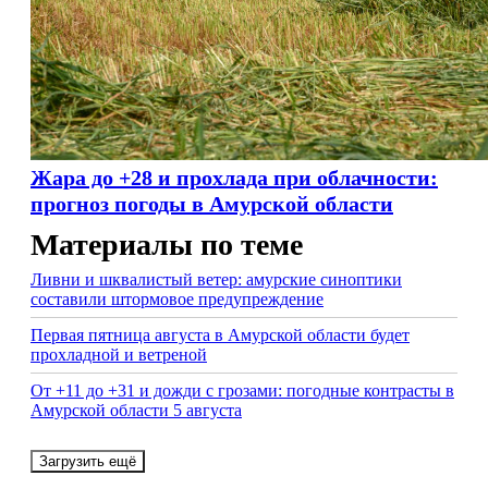
Жара до +28 и прохлада при облачности:
прогноз погоды в Амурской области
Материалы по теме
Ливни и шквалистый ветер: амурские синоптики
составили штормовое предупреждение
Первая пятница августа в Амурской области будет
прохладной и ветреной
От +11 до +31 и дожди с грозами: погодные контрасты в
Амурской области 5 августа
Загрузить ещё