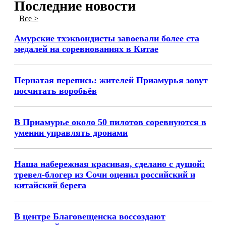
Последние новости
Все >
Амурские тхэквондисты завоевали более ста
медалей на соревнованиях в Китае
Пернатая перепись: жителей Приамурья зовут
посчитать воробьёв
В Приамурье около 50 пилотов соревнуются в
умении управлять дронами
Наша набережная красивая, сделано с душой:
тревел-блогер из Сочи оценил российский и
китайский берега
В центре Благовещенска воссоздают