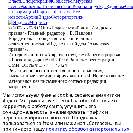
Власть
Спецоперация
Общество
Амурская
осень
Экономика
Происшествия
Коронавирус
Еда
Здоровье
Сов
Информация
Подписка
Реклама
|
Все
новости
Архив
Видео
Фоторепортажи
© 2002 - 2026 ООО «Издательский дом “Амурская
правда“» Главный редактор – Е. Павлова
Учредитель — общество с ограниченной
ответственностью «Издательский дом “Амурская
правда“».
Интернет-портал «Ampravda.ru» (16+) Зарегистрирован
в Роскомнадзоре 05.04.2019 г. Запись о регистрации
СМИ: ЭЛ № ФС 77 — 75424
Редакция не несет ответственности за мнения,
высказанные в комментариях читателей. Использование
материалов без письменного согласия редакции
запрещено.
Мы используем файлы cookie, сервисы аналитики
Яндекс.Метрика и LiveInternet, чтобы обеспечить
корректную работу сайта, улучшить его
функциональность, анализировать трафик и
персонализировать контент. Продолжая
пользоваться сайтом или нажимая «Согласен», вы
принимаете нашу
политику обработки персональных