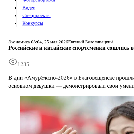
Видео
Конкурсы
Спецпроекты
Конкурсы
Войти
Экономика
08:04,
25 мая 2026
Евгений Белолипецкий
Российские и китайские спортсменки сошлись 
Информация
Подписка
Реклама
Все новости
Архив
1235
В дни «АмурЭкспо-2026» в Благовещенске прошли 
основном девушки — демонстрировали свои умения