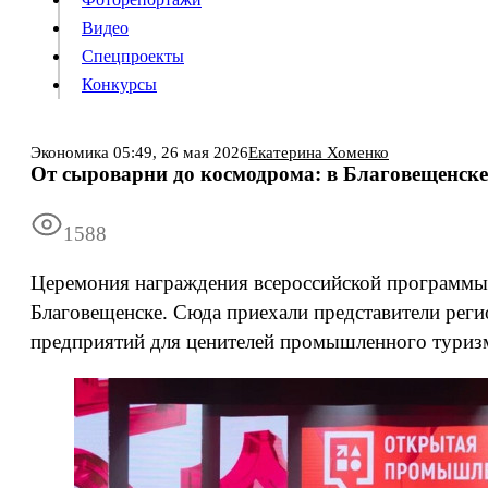
Видео
Конкурсы
Спецпроекты
Конкурсы
Войти
Экономика
05:49,
26 мая 2026
Екатерина Хоменко
От сыроварни до космодрома: в Благовещенс
Информация
Подписка
Реклама
Все новости
Архив
1588
Церемония награждения всероссийской программы
Благовещенске. Сюда приехали представители реги
предприятий для ценителей промышленного туризм