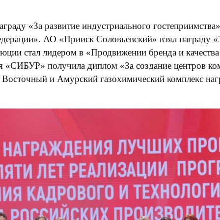
аграду «За развитие индустриального гостеприимства»
дерации». АО «Прииск Соловьевский» взял награду «З
юции стал лидером в «Продвижении бренда и качеств
ия «СИБУР» получила диплом «За создание центров ко
м Восточный и Амурский газохимический комплекс на